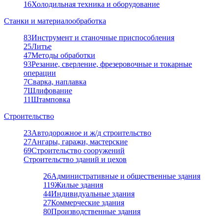
16
Холодильная техника и оборудование
Станки и материалообработка
83
Инструмент и станочные приспособления
25
Литье
47
Методы обработки
93
Резание, сверление, фрезеровочные и токарные
операции
7
Сварка, наплавка
7
Шлифование
11
Штамповка
Строительство
23
Автодорожное и ж/д строительство
27
Ангары, гаражи, мастерские
69
Строительство сооружений
Строительство зданий и цехов
26
Административные и общественные здания
119
Жилые здания
44
Индивидуальные здания
27
Коммерческие здания
80
Производственные здания