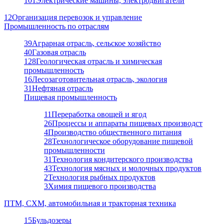
101
Электрические машины, электродвигатели
12
Организация перевозок и управление
Промышленность по отраслям
39
Аграрная отрасль, сельское хозяйство
40
Газовая отрасль
128
Геологическая отрасль и химическая
промышленность
16
Лесозаготовительная отрасль, экология
31
Нефтяная отрасль
Пищевая промышленность
11
Переработка овощей и ягод
26
Процессы и аппараты пищевых производст
4
Производство общественного питания
28
Технологическое оборудование пищевой
промышленности
31
Технология кондитерского производства
43
Технология мясных и молочных продуктов
2
Технология рыбных продуктов
3
Химия пищевого производства
ПТМ, СХМ, автомобильная и тракторная техника
15
Бульдозеры