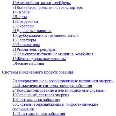
13
Автомобили, катки, грейферы
81
Конвейеры, рольганги, транспортеры
147
Краны
8
Лифты
18
Погрузчики
23
Скреперы
31
Дорожные машины
10
Трубоукладчики, траншеекопатели
15
Элеваторы
30
Экскаваторы
21
Рыхлители, грейдеры
37
Сельскохозяйственные машины, комбайны
15
Железнодорожные машины
5
Лесные машины
Системы инженерного проектирования
7
Альтернативные и возобновляемые источники энергии
244
Инженерные системы электроснабжения
24
Кондиционирование и вентиляционные системы
10
Освещение, световая энергия
10
Системы газоснабжения
65
Системы водоснабжения и гидротехнические
сооружения
125
Системы теплоснабжения