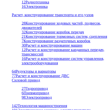
12
Радиотехника
16
Электроника
Расчет, конструирование транспорта и его узлов
28
Конструирование ходовых частей, подвесок,
движителей
32
Конструирование коробок передач
21
Конструирование тормозных систем, сцепления
7
Конструирование раздаточных коробок
30
Расчет и конструирование машин
12
Расчет и конструирование карданных передач,
трансмиссий
16
Расчет и конструирование систем управления,
электрооборудования
64
Редукторы и вариаторы
77
Расчет и конструирование ДВС
Силовой привод
27
Гидропривод
6
Пневмопривод
98
Электропривод
142
Технология машиностроения