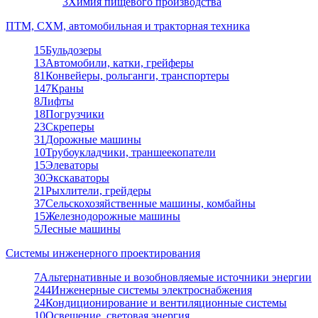
3
Химия пищевого производства
ПТМ, СХМ, автомобильная и тракторная техника
15
Бульдозеры
13
Автомобили, катки, грейферы
81
Конвейеры, рольганги, транспортеры
147
Краны
8
Лифты
18
Погрузчики
23
Скреперы
31
Дорожные машины
10
Трубоукладчики, траншеекопатели
15
Элеваторы
30
Экскаваторы
21
Рыхлители, грейдеры
37
Сельскохозяйственные машины, комбайны
15
Железнодорожные машины
5
Лесные машины
Системы инженерного проектирования
7
Альтернативные и возобновляемые источники энергии
244
Инженерные системы электроснабжения
24
Кондиционирование и вентиляционные системы
10
Освещение, световая энергия