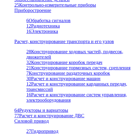
25
Контрольно-измерительные приборы
Приборостроение
6
Обработка сигналов
12
Радиотехника
16
Электроника
Расчет, конструирование транспорта и его узлов
28
Конструирование ходовых частей, подвесок,
движителей
32
Конструирование коробок передач
21
Конструирование тормозных систем, сцепления
7
Конструирование раздаточных коробок
30
Расчет и конструирование машин
12
Расчет и конструирование карданных передач,
трансмиссий
16
Расчет и конструирование систем управления,
электрооборудования
64
Редукторы и вариаторы
77
Расчет и конструирование ДВС
Силовой привод
27
Гидропривод