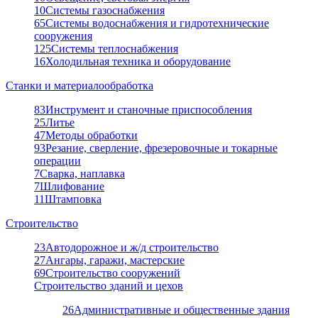
10
Системы газоснабжения
65
Системы водоснабжения и гидротехнические
сооружения
125
Системы теплоснабжения
16
Холодильная техника и оборудование
Станки и материалообработка
83
Инструмент и станочные приспособления
25
Литье
47
Методы обработки
93
Резание, сверление, фрезеровочные и токарные
операции
7
Сварка, наплавка
7
Шлифование
11
Штамповка
Строительство
23
Автодорожное и ж/д строительство
27
Ангары, гаражи, мастерские
69
Строительство сооружений
Строительство зданий и цехов
26
Административные и общественные здания