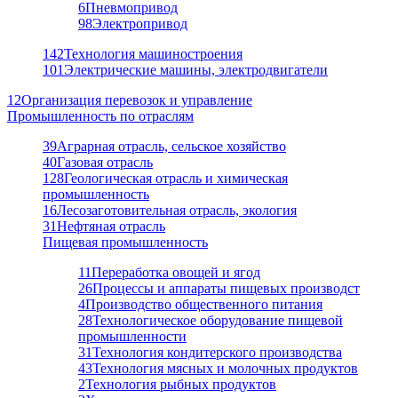
6
Пневмопривод
98
Электропривод
142
Технология машиностроения
101
Электрические машины, электродвигатели
12
Организация перевозок и управление
Промышленность по отраслям
39
Аграрная отрасль, сельское хозяйство
40
Газовая отрасль
128
Геологическая отрасль и химическая
промышленность
16
Лесозаготовительная отрасль, экология
31
Нефтяная отрасль
Пищевая промышленность
11
Переработка овощей и ягод
26
Процессы и аппараты пищевых производст
4
Производство общественного питания
28
Технологическое оборудование пищевой
промышленности
31
Технология кондитерского производства
43
Технология мясных и молочных продуктов
2
Технология рыбных продуктов