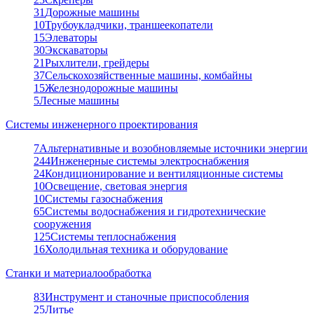
31
Дорожные машины
10
Трубоукладчики, траншеекопатели
15
Элеваторы
30
Экскаваторы
21
Рыхлители, грейдеры
37
Сельскохозяйственные машины, комбайны
15
Железнодорожные машины
5
Лесные машины
Системы инженерного проектирования
7
Альтернативные и возобновляемые источники энергии
244
Инженерные системы электроснабжения
24
Кондиционирование и вентиляционные системы
10
Освещение, световая энергия
10
Системы газоснабжения
65
Системы водоснабжения и гидротехнические
сооружения
125
Системы теплоснабжения
16
Холодильная техника и оборудование
Станки и материалообработка
83
Инструмент и станочные приспособления
25
Литье