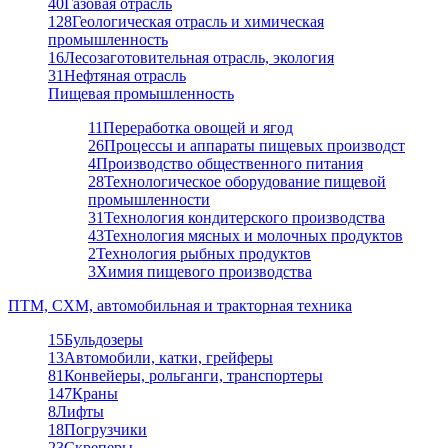
40
Газовая отрасль
128
Геологическая отрасль и химическая
промышленность
16
Лесозаготовительная отрасль, экология
31
Нефтяная отрасль
Пищевая промышленность
11
Переработка овощей и ягод
26
Процессы и аппараты пищевых производст
4
Производство общественного питания
28
Технологическое оборудование пищевой
промышленности
31
Технология кондитерского производства
43
Технология мясных и молочных продуктов
2
Технология рыбных продуктов
3
Химия пищевого производства
ПТМ, СХМ, автомобильная и тракторная техника
15
Бульдозеры
13
Автомобили, катки, грейферы
81
Конвейеры, рольганги, транспортеры
147
Краны
8
Лифты
18
Погрузчики
23
Скреперы