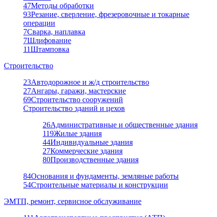
47
Методы обработки
93
Резание, сверление, фрезеровочные и токарные
операции
7
Сварка, наплавка
7
Шлифование
11
Штамповка
Строительство
23
Автодорожное и ж/д строительство
27
Ангары, гаражи, мастерские
69
Строительство сооружений
Строительство зданий и цехов
26
Административные и общественные здания
119
Жилые здания
44
Индивидуальные здания
27
Коммерческие здания
80
Производственные здания
84
Основания и фундаменты, земляные работы
54
Строительные материалы и конструкции
ЭМТП, ремонт, сервисное обслуживание