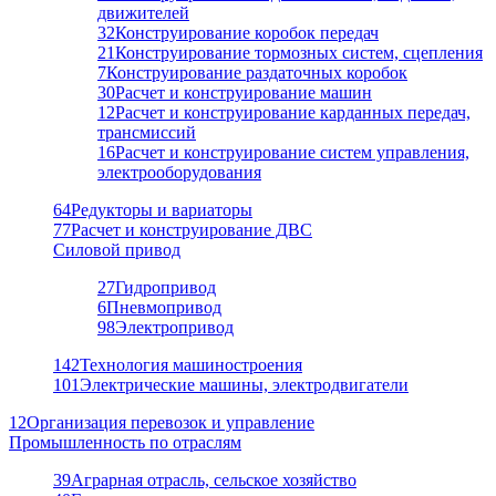
движителей
32
Конструирование коробок передач
21
Конструирование тормозных систем, сцепления
7
Конструирование раздаточных коробок
30
Расчет и конструирование машин
12
Расчет и конструирование карданных передач,
трансмиссий
16
Расчет и конструирование систем управления,
электрооборудования
64
Редукторы и вариаторы
77
Расчет и конструирование ДВС
Силовой привод
27
Гидропривод
6
Пневмопривод
98
Электропривод
142
Технология машиностроения
101
Электрические машины, электродвигатели
12
Организация перевозок и управление
Промышленность по отраслям
39
Аграрная отрасль, сельское хозяйство