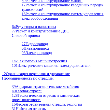
30
Расчет и конструирование машин
12
Расчет и конструирование карданных передач,
трансмиссий
16
Расчет и конструирование систем управления,
электрооборудования
64
Редукторы и вариаторы
77
Расчет и конструирование ДВС
Силовой привод
27
Гидропривод
6
Пневмопривод
98
Электропривод
142
Технология машиностроения
101
Электрические машины, электродвигатели
12
Организация перевозок и управление
Промышленность по отраслям
39
Аграрная отрасль, сельское хозяйство
40
Газовая отрасль
128
Геологическая отрасль и химическая
промышленность
16
Лесозаготовительная отрасль, экология
31
Нефтяная отрасль