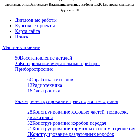
специальностям
Выпускные Квалификационные Работы ВКР
. Все права защищены.
КурсовойРФ
Дипломные работы
Курсовые проекты
Карта сайта
Поиск
Машиностроение
50
Восстановление деталей
25
Контрольно-измерительные приборы
Приборостроение
6
Обработка сигналов
12
Радиотехника
16
Электроника
Расчет, конструирование транспорта и его узлов
28
Конструирование ходовых частей, подвесок,
движителей
32
Конструирование коробок передач
21
Конструирование тормозных систем, сцепления
7
Конструирование раздаточных коробок