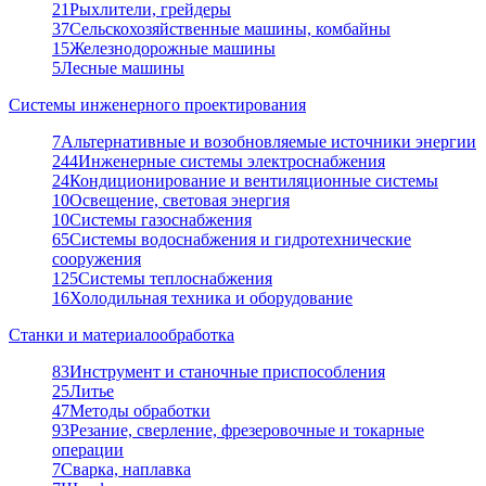
21
Рыхлители, грейдеры
37
Сельскохозяйственные машины, комбайны
15
Железнодорожные машины
5
Лесные машины
Системы инженерного проектирования
7
Альтернативные и возобновляемые источники энергии
244
Инженерные системы электроснабжения
24
Кондиционирование и вентиляционные системы
10
Освещение, световая энергия
10
Системы газоснабжения
65
Системы водоснабжения и гидротехнические
сооружения
125
Системы теплоснабжения
16
Холодильная техника и оборудование
Станки и материалообработка
83
Инструмент и станочные приспособления
25
Литье
47
Методы обработки
93
Резание, сверление, фрезеровочные и токарные
операции
7
Сварка, наплавка