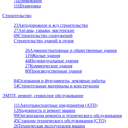
7
Шлифование
11
Штамповка
Строительство
23
Автодорожное и ж/д строительство
27
Ангары, гаражи, мастерские
69
Строительство сооружений
Строительство зданий и цехов
26
Административные и общественные здания
119
Жилые здания
44
Индивидуальные здания
27
Коммерческие здания
80
Производственные здания
84
Основания и фундаменты, земляные работы
54
Строительные материалы и конструкции
ЭМТП, ремонт, сервисное обслуживание
111
Автотранспортные предприятия (АТП)
12
Надежность и ремонт машин
99
Организация ремонта и технического обслуживания
45
Станции технического обслуживания (СТО)
26
Техническая эксплуатация машин