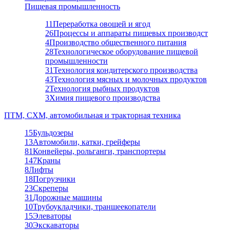
Пищевая промышленность
11
Переработка овощей и ягод
26
Процессы и аппараты пищевых производст
4
Производство общественного питания
28
Технологическое оборудование пищевой
промышленности
31
Технология кондитерского производства
43
Технология мясных и молочных продуктов
2
Технология рыбных продуктов
3
Химия пищевого производства
ПТМ, СХМ, автомобильная и тракторная техника
15
Бульдозеры
13
Автомобили, катки, грейферы
81
Конвейеры, рольганги, транспортеры
147
Краны
8
Лифты
18
Погрузчики
23
Скреперы
31
Дорожные машины
10
Трубоукладчики, траншеекопатели
15
Элеваторы
30
Экскаваторы