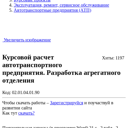
Эксплуатация, ремонт, сервисное обслуживание
Автотранспортные предприятия (АТП)
Увеличить изображение
Курсовой расчет
Хиты: 1197
автотранспортного
предприятия. Разработка агрегатного
отделения
Код:
02.01.04.01.90
Чтобы скачать работы –
Зарегистрируйся
и поучаствуй в
развитии сайта
Как тут
скачать?
Закрыть работу?
Пояснительная записка (в программе Word) 21 с., 2 табл., 2