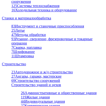
сооружения
125
Системы теплоснабжения
16
Холодильная техника и оборудование
Станки и материалообработка
83
Инструмент и станочные приспособления
25
Литье
47
Методы обработки
93
Резание, сверление, фрезеровочные и токарные
операции
7
Сварка, наплавка
7
Шлифование
11
Штамповка
Строительство
23
Автодорожное и ж/д строительство
27
Ангары, гаражи, мастерские
69
Строительство сооружений
Строительство зданий и цехов
26
Административные и общественные здания
119
Жилые здания
44
Индивидуальные здания
27
Коммерческие здания