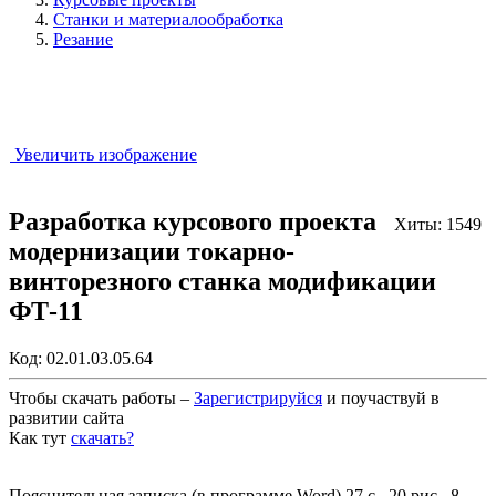
Станки и материалообработка
Резание
Увеличить изображение
Разработка курсового проекта
Хиты: 1549
модернизации токарно-
винторезного станка модификации
ФТ-11
Код:
02.01.03.05.64
Чтобы скачать работы –
Зарегистрируйся
и поучаствуй в
развитии сайта
Как тут
скачать?
Закрыть работу?
Пояснительная записка (в программе Word) 27 с., 20 рис., 8