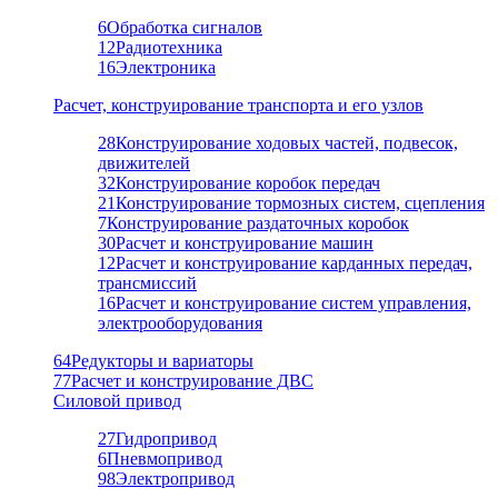
6
Обработка сигналов
12
Радиотехника
16
Электроника
Расчет, конструирование транспорта и его узлов
28
Конструирование ходовых частей, подвесок,
движителей
32
Конструирование коробок передач
21
Конструирование тормозных систем, сцепления
7
Конструирование раздаточных коробок
30
Расчет и конструирование машин
12
Расчет и конструирование карданных передач,
трансмиссий
16
Расчет и конструирование систем управления,
электрооборудования
64
Редукторы и вариаторы
77
Расчет и конструирование ДВС
Силовой привод
27
Гидропривод
6
Пневмопривод
98
Электропривод