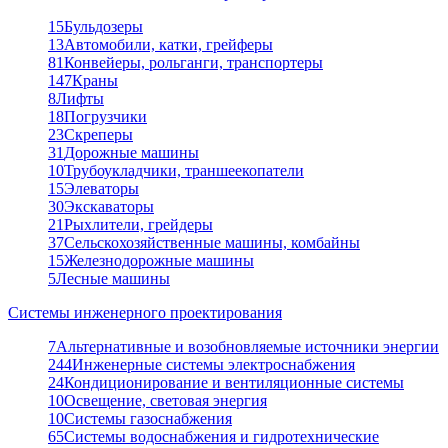
15
Бульдозеры
13
Автомобили, катки, грейферы
81
Конвейеры, рольганги, транспортеры
147
Краны
8
Лифты
18
Погрузчики
23
Скреперы
31
Дорожные машины
10
Трубоукладчики, траншеекопатели
15
Элеваторы
30
Экскаваторы
21
Рыхлители, грейдеры
37
Сельскохозяйственные машины, комбайны
15
Железнодорожные машины
5
Лесные машины
Системы инженерного проектирования
7
Альтернативные и возобновляемые источники энергии
244
Инженерные системы электроснабжения
24
Кондиционирование и вентиляционные системы
10
Освещение, световая энергия
10
Системы газоснабжения
65
Системы водоснабжения и гидротехнические