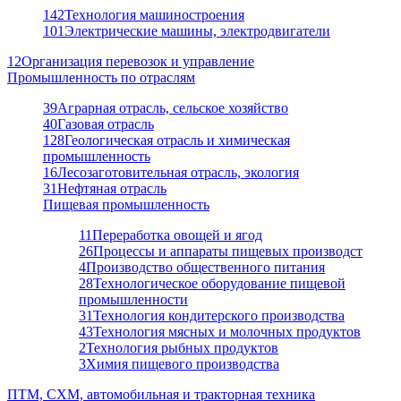
142
Технология машиностроения
101
Электрические машины, электродвигатели
12
Организация перевозок и управление
Промышленность по отраслям
39
Аграрная отрасль, сельское хозяйство
40
Газовая отрасль
128
Геологическая отрасль и химическая
промышленность
16
Лесозаготовительная отрасль, экология
31
Нефтяная отрасль
Пищевая промышленность
11
Переработка овощей и ягод
26
Процессы и аппараты пищевых производст
4
Производство общественного питания
28
Технологическое оборудование пищевой
промышленности
31
Технология кондитерского производства
43
Технология мясных и молочных продуктов
2
Технология рыбных продуктов
3
Химия пищевого производства
ПТМ, СХМ, автомобильная и тракторная техника