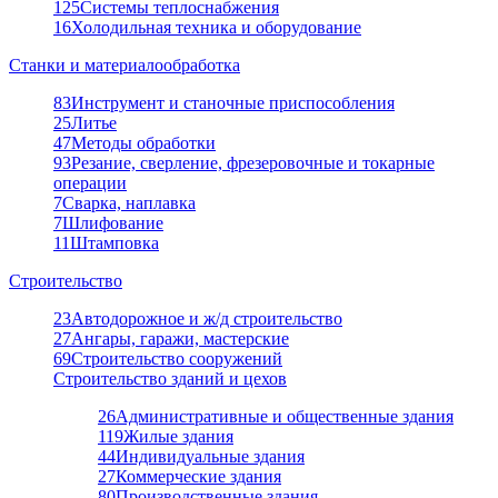
125
Системы теплоснабжения
16
Холодильная техника и оборудование
Станки и материалообработка
83
Инструмент и станочные приспособления
25
Литье
47
Методы обработки
93
Резание, сверление, фрезеровочные и токарные
операции
7
Сварка, наплавка
7
Шлифование
11
Штамповка
Строительство
23
Автодорожное и ж/д строительство
27
Ангары, гаражи, мастерские
69
Строительство сооружений
Строительство зданий и цехов
26
Административные и общественные здания
119
Жилые здания
44
Индивидуальные здания
27
Коммерческие здания
80
Производственные здания