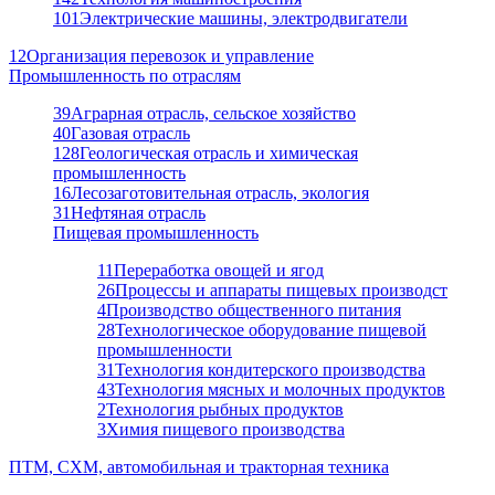
101
Электрические машины, электродвигатели
12
Организация перевозок и управление
Промышленность по отраслям
39
Аграрная отрасль, сельское хозяйство
40
Газовая отрасль
128
Геологическая отрасль и химическая
промышленность
16
Лесозаготовительная отрасль, экология
31
Нефтяная отрасль
Пищевая промышленность
11
Переработка овощей и ягод
26
Процессы и аппараты пищевых производст
4
Производство общественного питания
28
Технологическое оборудование пищевой
промышленности
31
Технология кондитерского производства
43
Технология мясных и молочных продуктов
2
Технология рыбных продуктов
3
Химия пищевого производства
ПТМ, СХМ, автомобильная и тракторная техника