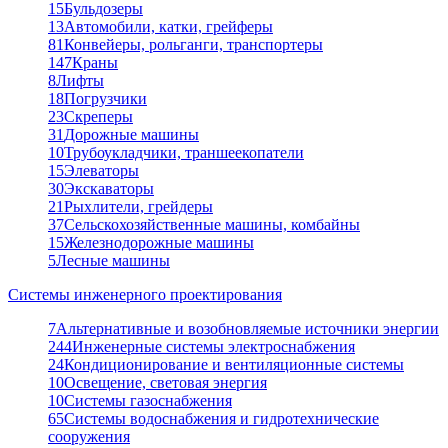
15
Бульдозеры
13
Автомобили, катки, грейферы
81
Конвейеры, рольганги, транспортеры
147
Краны
8
Лифты
18
Погрузчики
23
Скреперы
31
Дорожные машины
10
Трубоукладчики, траншеекопатели
15
Элеваторы
30
Экскаваторы
21
Рыхлители, грейдеры
37
Сельскохозяйственные машины, комбайны
15
Железнодорожные машины
5
Лесные машины
Системы инженерного проектирования
7
Альтернативные и возобновляемые источники энергии
244
Инженерные системы электроснабжения
24
Кондиционирование и вентиляционные системы
10
Освещение, световая энергия
10
Системы газоснабжения
65
Системы водоснабжения и гидротехнические
сооружения