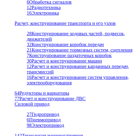
6
Обработка сигналов
12
Радиотехника
16
Электроника
Расчет, конструирование транспорта и его узлов
28
Конструирование ходовых частей, подвесок,
движителей
32
Конструирование коробок передач
21
Конструирование тормозных систем, сцепления
7
Конструирование раздаточных коробок
30
Расчет и конструирование машин
12
Расчет и конструирование карданных передач,
трансмиссий
16
Расчет и конструирование систем управления,
электрооборудования
64
Редукторы и вариаторы
77
Расчет и конструирование ДВС
Силовой привод
27
Гидропривод
6
Пневмопривод
98
Электропривод
142
Технология машиностроения