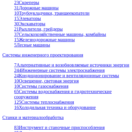
23
Скреперы
31
Дорожные машины
10
Трубоукладчики, траншеекопатели
15
Элеваторы
30
Экскаваторы
21
Рыхлители, грейдеры
37
Сельскохозяйственные машины, комбайны
15
Железнодорожные машины
5
Лесные машины
Системы инженерного проектирования
7
Альтернативные и возобновляемые источники энергии
244
Инженерные системы электроснабжения
24
Кондиционирование и вентиляционные системы
10
Освещение, световая энергия
10
Системы газоснабжения
65
Системы водоснабжения и гидротехнические
сооружения
125
Системы теплоснабжения
16
Холодильная техника и оборудование
Станки и материалообработка
83
Инструмент и станочные приспособления