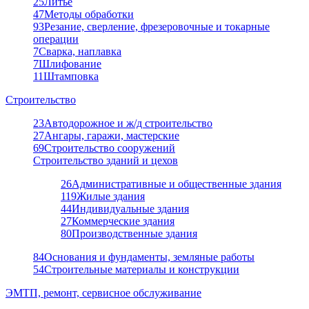
25
Литье
47
Методы обработки
93
Резание, сверление, фрезеровочные и токарные
операции
7
Сварка, наплавка
7
Шлифование
11
Штамповка
Строительство
23
Автодорожное и ж/д строительство
27
Ангары, гаражи, мастерские
69
Строительство сооружений
Строительство зданий и цехов
26
Административные и общественные здания
119
Жилые здания
44
Индивидуальные здания
27
Коммерческие здания
80
Производственные здания
84
Основания и фундаменты, земляные работы
54
Строительные материалы и конструкции
ЭМТП, ремонт, сервисное обслуживание