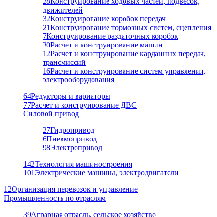
28
Конструирование ходовых частей, подвесок,
движителей
32
Конструирование коробок передач
21
Конструирование тормозных систем, сцепления
7
Конструирование раздаточных коробок
30
Расчет и конструирование машин
12
Расчет и конструирование карданных передач,
трансмиссий
16
Расчет и конструирование систем управления,
электрооборудования
64
Редукторы и вариаторы
77
Расчет и конструирование ДВС
Силовой привод
27
Гидропривод
6
Пневмопривод
98
Электропривод
142
Технология машиностроения
101
Электрические машины, электродвигатели
12
Организация перевозок и управление
Промышленность по отраслям
39
Аграрная отрасль, сельское хозяйство