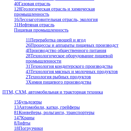
40
Газовая отрасль
128
Геологическая отрасль и химическая
промышленность
16
Лесозаготовительная отрасль, экология
31
Нефтяная отрасль
Пищевая промышленность
11
Переработка овощей и ягод
26
Процессы и аппараты пищевых производст
4
Производство общественного питания
28
Технологическое оборудование пищевой
промышленности
31
Технология кондитерского производства
43
Технология мясных и молочных продуктов
2
Технология рыбных продуктов
3
Химия пищевого производства
ПТМ, СХМ, автомобильная и тракторная техника
15
Бульдозеры
13
Автомобили, катки, грейферы
81
Конвейеры, рольганги, транспортеры
147
Краны
8
Лифты
18
Погрузчики