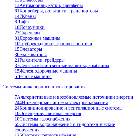
13
Автомобили, катки, грейферы
81
Конвейеры, рольганги, транспортеры
147
Краны
8
Лифты
18
Погрузчики
23
Скреперы
31
Дорожные машины
10
Трубоукладчики, траншеекопатели
15
Элеваторы
30
Экскаваторы
21
Рыхлители, грейдеры
37
Сельскохозяйственные машины, комбайны
15
Железнодорожные машины
5
Лесные машины
Системы инженерного проектирования
7
Альтернативные и возобновляемые источники энергии
244
Инженерные системы электроснабжения
24
Кондиционирование и вентиляционные системы
10
Освещение, световая энергия
10
Системы газоснабжения
65
Системы водоснабжения и гидротехнические
сооружения
125
Системы теплоснабжения