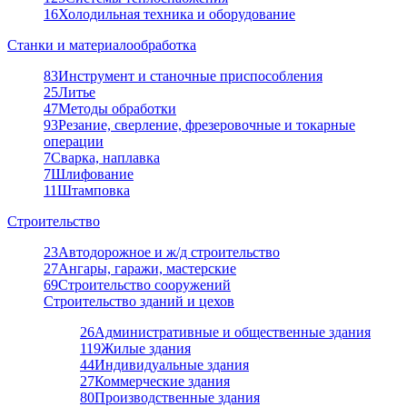
16
Холодильная техника и оборудование
Станки и материалообработка
83
Инструмент и станочные приспособления
25
Литье
47
Методы обработки
93
Резание, сверление, фрезеровочные и токарные
операции
7
Сварка, наплавка
7
Шлифование
11
Штамповка
Строительство
23
Автодорожное и ж/д строительство
27
Ангары, гаражи, мастерские
69
Строительство сооружений
Строительство зданий и цехов
26
Административные и общественные здания
119
Жилые здания
44
Индивидуальные здания
27
Коммерческие здания
80
Производственные здания