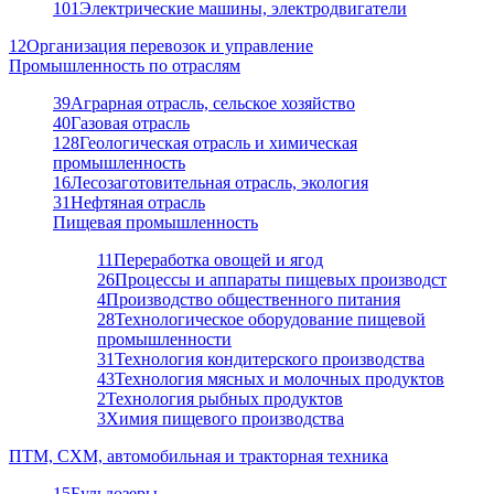
101
Электрические машины, электродвигатели
12
Организация перевозок и управление
Промышленность по отраслям
39
Аграрная отрасль, сельское хозяйство
40
Газовая отрасль
128
Геологическая отрасль и химическая
промышленность
16
Лесозаготовительная отрасль, экология
31
Нефтяная отрасль
Пищевая промышленность
11
Переработка овощей и ягод
26
Процессы и аппараты пищевых производст
4
Производство общественного питания
28
Технологическое оборудование пищевой
промышленности
31
Технология кондитерского производства
43
Технология мясных и молочных продуктов
2
Технология рыбных продуктов
3
Химия пищевого производства
ПТМ, СХМ, автомобильная и тракторная техника
15
Бульдозеры