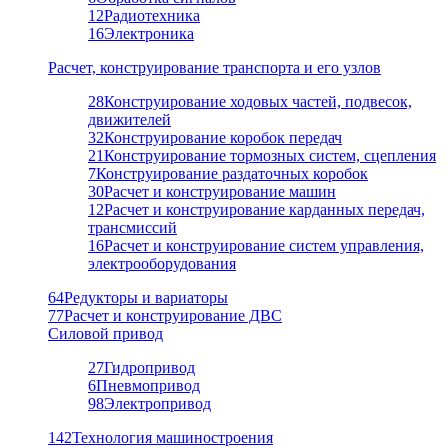
12
Радиотехника
16
Электроника
Расчет, конструирование транспорта и его узлов
28
Конструирование ходовых частей, подвесок,
движителей
32
Конструирование коробок передач
21
Конструирование тормозных систем, сцепления
7
Конструирование раздаточных коробок
30
Расчет и конструирование машин
12
Расчет и конструирование карданных передач,
трансмиссий
16
Расчет и конструирование систем управления,
электрооборудования
64
Редукторы и вариаторы
77
Расчет и конструирование ДВС
Силовой привод
27
Гидропривод
6
Пневмопривод
98
Электропривод
142
Технология машиностроения