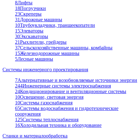
8
Лифты
18
Погрузчики
23
Скреперы
31
Дорожные машины
10
Трубоукладчики, траншеекопатели
15
Элеваторы
30
Экскаваторы
21
Рыхлители, грейдеры
37
Сельскохозяйственные машины, комбайны
15
Железнодорожные машины
5
Лесные машины
Системы инженерного проектирования
7
Альтернативные и возобновляемые источники энергии
244
Инженерные системы электроснабжения
24
Кондиционирование и вентиляционные системы
10
Освещение, световая энергия
10
Системы газоснабжения
65
Системы водоснабжения и гидротехнические
сооружения
125
Системы теплоснабжения
16
Холодильная техника и оборудование
Станки и материалообработка