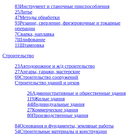
83
Инструмент и станочные приспособления
25
Литье
47
Методы обработки
93
Резание, сверление, фрезеровочные и токарные
операции
7
Сварка, наплавка
7
Шлифование
11
Штамповка
Строительство
23
Автодорожное и ж/д строительство
27
Ангары, гаражи, мастерские
69
Строительство сооружений
Строительство зданий и цехов
26
Административные и общественные здания
119
Жилые здания
44
Индивидуальные здания
27
Коммерческие здания
80
Производственные здания
84
Основания и фундаменты, земляные работы
54
Строительные материалы и конструкции