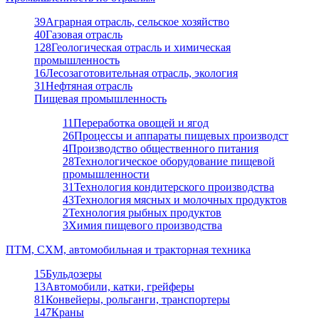
39
Аграрная отрасль, сельское хозяйство
40
Газовая отрасль
128
Геологическая отрасль и химическая
промышленность
16
Лесозаготовительная отрасль, экология
31
Нефтяная отрасль
Пищевая промышленность
11
Переработка овощей и ягод
26
Процессы и аппараты пищевых производст
4
Производство общественного питания
28
Технологическое оборудование пищевой
промышленности
31
Технология кондитерского производства
43
Технология мясных и молочных продуктов
2
Технология рыбных продуктов
3
Химия пищевого производства
ПТМ, СХМ, автомобильная и тракторная техника
15
Бульдозеры
13
Автомобили, катки, грейферы
81
Конвейеры, рольганги, транспортеры
147
Краны