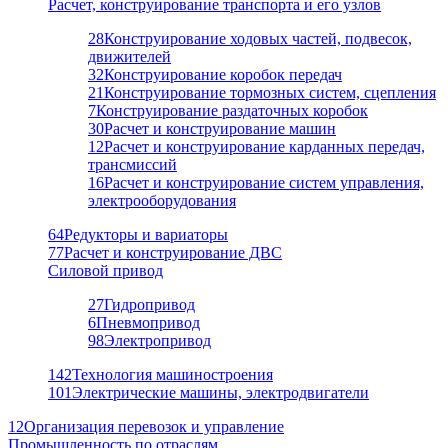
Расчет, конструирование транспорта и его узлов
28
Конструирование ходовых частей, подвесок,
движителей
32
Конструирование коробок передач
21
Конструирование тормозных систем, сцепления
7
Конструирование раздаточных коробок
30
Расчет и конструирование машин
12
Расчет и конструирование карданных передач,
трансмиссий
16
Расчет и конструирование систем управления,
электрооборудования
64
Редукторы и вариаторы
77
Расчет и конструирование ДВС
Силовой привод
27
Гидропривод
6
Пневмопривод
98
Электропривод
142
Технология машиностроения
101
Электрические машины, электродвигатели
12
Организация перевозок и управление
Промышленность по отраслям