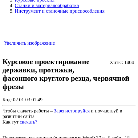
Станки и материалообработка
Инструмент и станочные приспособления
Увеличить изображение
Курсовое проектирование
Хиты: 1404
державки, протяжки,
фасонного круглого резца, червячной
фрезы
Код:
02.01.03.01.49
Чтобы скачать работы –
Зарегистрируйся
и поучаствуй в
развитии сайта
Как тут
скачать?
Закрыть работу?
Пояснительная записка (в программе Word) 37 с., 8 табл., 18