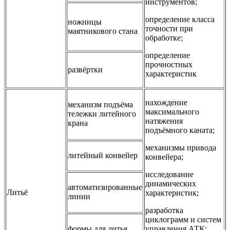
инструментов;
определение класса
ножницы
точности при
маятникового стана
обработке;
определение
прочностных
развёртки
характеристик
нахождение
механизм подъёма
максимального
тележки литейного
натяжения
крана
подъёмного каната;
механизмы привода
литейный конвейер
конвейера;
исследование
динамических
автоматизированные
Литьё
характеристик;
линии
разработка
циклограмм и систем
формы для литья
управления АТК;