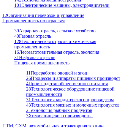
101
Электрические машины, электродвигатели
12
Организация перевозок и управление
Промышленность по отраслям
39
Аграрная отрасль, сельское хозяйство
40
Газовая отрасль
128
Геологическая отрасль и химическая
промышленность
16
Лесозаготовительная отрасль, экология
31
Нефтяная отрасль
Пищевая промышленность
11
Переработка овощей и ягод
26
Процессы и аппараты пищевых производст
4
Производство общественного питания
28
Технологическое оборудование пищевой
промышленности
31
Технология кондитерского производства
43
Технология мясных и молочных продуктов
2
Технология рыбных продуктов
3
Химия пищевого производства
ПТМ, СХМ, автомобильная и тракторная техника