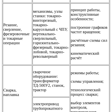
принцип работы,
механизмы, узлы
конструктивные
станки: токарно-
особенности;
винторезный,
Резание,
токарно-
построение графиков
сверление,
карусельный с ЧПУ,
частот вращения;
фрезеровочные
вертикально-
и токарные
сверлильный,
расчётные схемы сил
операции
горизонтально-
резания;
фрезерный, токарно-
лобовой, токарно-
кинематический
револьверный
расчёт
сварочное
режимы работы;
оборудование:
трансформатор
схемы управления;
ТД-500У2, станок,
трактор
технологический
Сварка,
процесс сварки;
наплавка
выбор элементов
электропривод
контроля,
трубопрокатного
регулирования