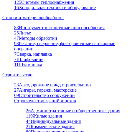
125
Системы теплоснабжения
16
Холодильная техника и оборудование
Станки и материалообработка
83
Инструмент и станочные приспособления
25
Литье
47
Методы обработки
93
Резание, сверление, фрезеровочные и токарные
операции
7
Сварка, наплавка
7
Шлифование
11
Штамповка
Строительство
23
Автодорожное и ж/д строительство
27
Ангары, гаражи, мастерские
69
Строительство сооружений
Строительство зданий и цехов
26
Административные и общественные здания
119
Жилые здания
44
Индивидуальные здания
27
Коммерческие здания
80
Производственные здания