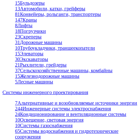
15
Бульдозеры
13
Автомобили, катки, грейферы
81
Конвейеры, рольганги, транспортеры
147
Краны
8
Лифты
18
Погрузчики
23
Скреперы
31
Дорожные машины
10
Трубоукладчики, траншеекопатели
15
Элеваторы
30
Экскаваторы
21
Рыхлители, грейдеры
37
Сельскохозяйственные машины, комбайны
15
Железнодорожные машины
5
Лесные машины
Системы инженерного проектирования
7
Альтернативные и возобновляемые источники энергии
244
Инженерные системы электроснабжения
24
Кондиционирование и вентиляционные системы
10
Освещение, световая энергия
10
Системы газоснабжения
65
Системы водоснабжения и гидротехнические
сооружения