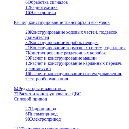
6
Обработка сигналов
12
Радиотехника
16
Электроника
Расчет, конструирование транспорта и его узлов
28
Конструирование ходовых частей, подвесок,
движителей
32
Конструирование коробок передач
21
Конструирование тормозных систем, сцепления
7
Конструирование раздаточных коробок
30
Расчет и конструирование машин
12
Расчет и конструирование карданных передач,
трансмиссий
16
Расчет и конструирование систем управления,
электрооборудования
64
Редукторы и вариаторы
77
Расчет и конструирование ДВС
Силовой привод
27
Гидропривод
6
Пневмопривод
98
Электропривод
142
Технология машиностроения