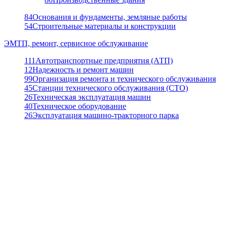
84
Основания и фундаменты, земляные работы
54
Строительные материалы и конструкции
ЭМТП, ремонт, сервисное обслуживание
111
Автотранспортные предприятия (АТП)
12
Надежность и ремонт машин
99
Организация ремонта и технического обслуживания
45
Станции технического обслуживания (СТО)
26
Техническая эксплуатация машин
40
Техническое оборудование
26
Эксплуатация машино-тракторного парка