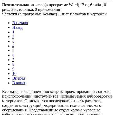
Пояснительная записка (в программе Word) 13 с., 6 табл., 0
рис., 3 источника, 0 приложения
Чертежи (в программе Компас) 1 лист плакатов и чертежей
В начало
Назад
1
2
3
4
5
6
7
8
9
10
Вперёд
В конец
Все материалы раздела посвящены проектированию станков,
приспособлений, инструментов, используемых для обработки
материалов. Описывается последовательность расчётов,
создания конструкций, модернизация технологического
оборудования. Представленные студенческие курсовые
работы и проекты содержат новые технические решения,