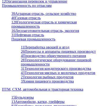
12
Организация перевозок и управление
Промышленность по отраслям
39
Аграрная отрасль, сельское хозяйство
40
Газовая отрасль
128
Геологическая отрасль и химическая
промышленность
16
Лесозаготовительная отрасль, экология
31
Нефтяная отрасль
Пищевая промышленность
11
Переработка овощей и ягод
26
Процессы и аппараты пищевых производст
4
Производство общественного питания
28
Технологическое оборудование пищевой
промышленности
31
Технология кондитерского производства
43
Технология мясных и молочных продуктов
2
Технология рыбных продуктов
3
Химия пищевого производства
ПТМ, СХМ, автомобильная и тракторная техника
15
Бульдозеры
13
Автомобили, катки, грейферы
81
Конвейеры, рольганги, транспортеры