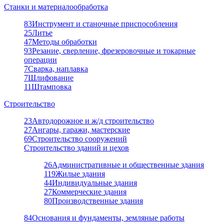
Станки и материалообработка
83
Инструмент и станочные приспособления
25
Литье
47
Методы обработки
93
Резание, сверление, фрезеровочные и токарные
операции
7
Сварка, наплавка
7
Шлифование
11
Штамповка
Строительство
23
Автодорожное и ж/д строительство
27
Ангары, гаражи, мастерские
69
Строительство сооружений
Строительство зданий и цехов
26
Административные и общественные здания
119
Жилые здания
44
Индивидуальные здания
27
Коммерческие здания
80
Производственные здания
84
Основания и фундаменты, земляные работы