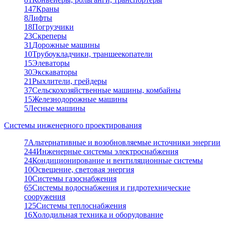
147
Краны
8
Лифты
18
Погрузчики
23
Скреперы
31
Дорожные машины
10
Трубоукладчики, траншеекопатели
15
Элеваторы
30
Экскаваторы
21
Рыхлители, грейдеры
37
Сельскохозяйственные машины, комбайны
15
Железнодорожные машины
5
Лесные машины
Системы инженерного проектирования
7
Альтернативные и возобновляемые источники энергии
244
Инженерные системы электроснабжения
24
Кондиционирование и вентиляционные системы
10
Освещение, световая энергия
10
Системы газоснабжения
65
Системы водоснабжения и гидротехнические
сооружения
125
Системы теплоснабжения
16
Холодильная техника и оборудование