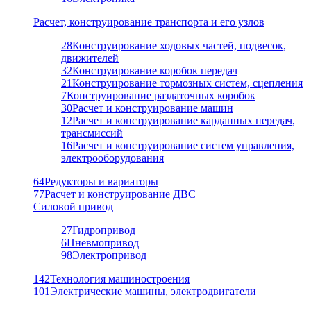
Расчет, конструирование транспорта и его узлов
28
Конструирование ходовых частей, подвесок,
движителей
32
Конструирование коробок передач
21
Конструирование тормозных систем, сцепления
7
Конструирование раздаточных коробок
30
Расчет и конструирование машин
12
Расчет и конструирование карданных передач,
трансмиссий
16
Расчет и конструирование систем управления,
электрооборудования
64
Редукторы и вариаторы
77
Расчет и конструирование ДВС
Силовой привод
27
Гидропривод
6
Пневмопривод
98
Электропривод
142
Технология машиностроения
101
Электрические машины, электродвигатели