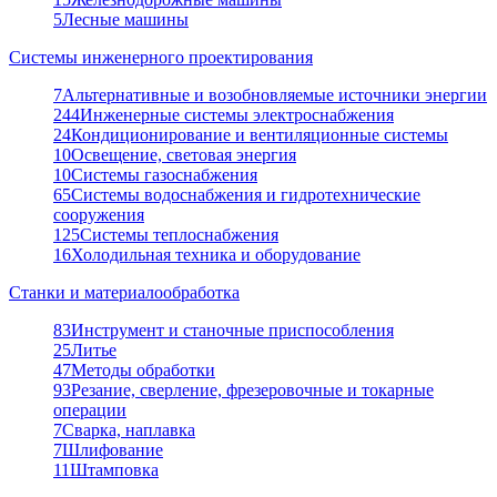
5
Лесные машины
Системы инженерного проектирования
7
Альтернативные и возобновляемые источники энергии
244
Инженерные системы электроснабжения
24
Кондиционирование и вентиляционные системы
10
Освещение, световая энергия
10
Системы газоснабжения
65
Системы водоснабжения и гидротехнические
сооружения
125
Системы теплоснабжения
16
Холодильная техника и оборудование
Станки и материалообработка
83
Инструмент и станочные приспособления
25
Литье
47
Методы обработки
93
Резание, сверление, фрезеровочные и токарные
операции
7
Сварка, наплавка
7
Шлифование
11
Штамповка