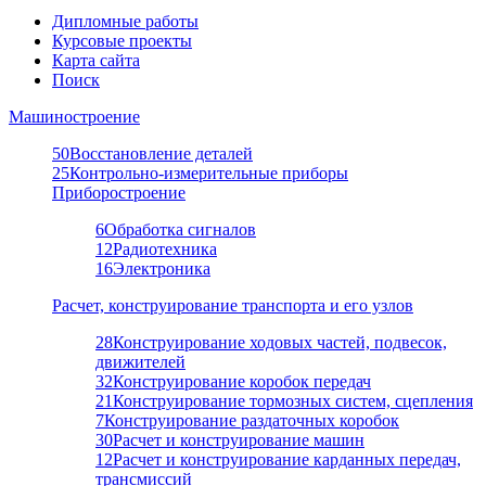
Дипломные работы
Курсовые проекты
Карта сайта
Поиск
Машиностроение
50
Восстановление деталей
25
Контрольно-измерительные приборы
Приборостроение
6
Обработка сигналов
12
Радиотехника
16
Электроника
Расчет, конструирование транспорта и его узлов
28
Конструирование ходовых частей, подвесок,
движителей
32
Конструирование коробок передач
21
Конструирование тормозных систем, сцепления
7
Конструирование раздаточных коробок
30
Расчет и конструирование машин
12
Расчет и конструирование карданных передач,
трансмиссий