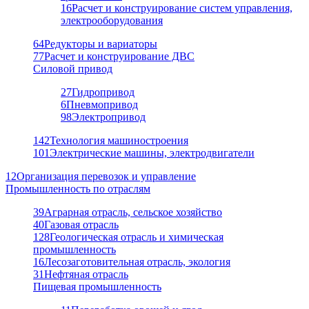
16
Расчет и конструирование систем управления,
электрооборудования
64
Редукторы и вариаторы
77
Расчет и конструирование ДВС
Силовой привод
27
Гидропривод
6
Пневмопривод
98
Электропривод
142
Технология машиностроения
101
Электрические машины, электродвигатели
12
Организация перевозок и управление
Промышленность по отраслям
39
Аграрная отрасль, сельское хозяйство
40
Газовая отрасль
128
Геологическая отрасль и химическая
промышленность
16
Лесозаготовительная отрасль, экология
31
Нефтяная отрасль
Пищевая промышленность