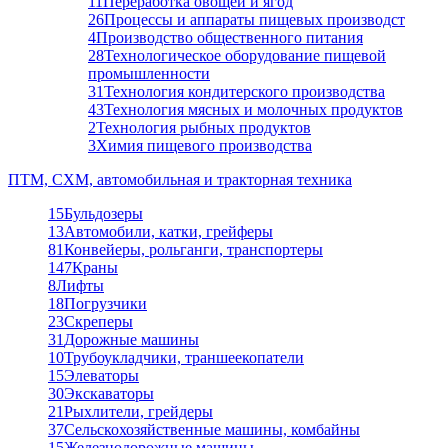
11
Переработка овощей и ягод
26
Процессы и аппараты пищевых производст
4
Производство общественного питания
28
Технологическое оборудование пищевой
промышленности
31
Технология кондитерского производства
43
Технология мясных и молочных продуктов
2
Технология рыбных продуктов
3
Химия пищевого производства
ПТМ, СХМ, автомобильная и тракторная техника
15
Бульдозеры
13
Автомобили, катки, грейферы
81
Конвейеры, рольганги, транспортеры
147
Краны
8
Лифты
18
Погрузчики
23
Скреперы
31
Дорожные машины
10
Трубоукладчики, траншеекопатели
15
Элеваторы
30
Экскаваторы
21
Рыхлители, грейдеры
37
Сельскохозяйственные машины, комбайны
15
Железнодорожные машины