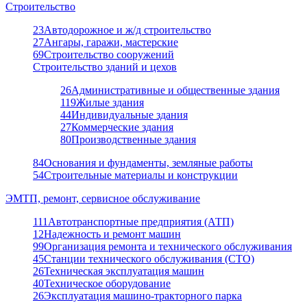
Строительство
23
Автодорожное и ж/д строительство
27
Ангары, гаражи, мастерские
69
Строительство сооружений
Строительство зданий и цехов
26
Административные и общественные здания
119
Жилые здания
44
Индивидуальные здания
27
Коммерческие здания
80
Производственные здания
84
Основания и фундаменты, земляные работы
54
Строительные материалы и конструкции
ЭМТП, ремонт, сервисное обслуживание
111
Автотранспортные предприятия (АТП)
12
Надежность и ремонт машин
99
Организация ремонта и технического обслуживания
45
Станции технического обслуживания (СТО)
26
Техническая эксплуатация машин
40
Техническое оборудование
26
Эксплуатация машино-тракторного парка