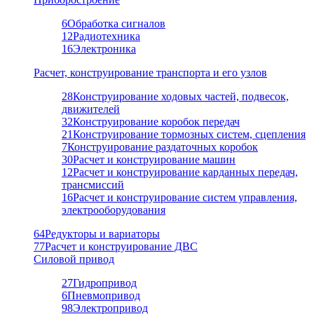
6
Обработка сигналов
12
Радиотехника
16
Электроника
Расчет, конструирование транспорта и его узлов
28
Конструирование ходовых частей, подвесок,
движителей
32
Конструирование коробок передач
21
Конструирование тормозных систем, сцепления
7
Конструирование раздаточных коробок
30
Расчет и конструирование машин
12
Расчет и конструирование карданных передач,
трансмиссий
16
Расчет и конструирование систем управления,
электрооборудования
64
Редукторы и вариаторы
77
Расчет и конструирование ДВС
Силовой привод
27
Гидропривод
6
Пневмопривод
98
Электропривод