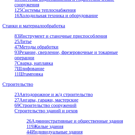
сооружения
125
Системы теплоснабжения
16
Холодильная техника и оборудование
Станки и материалообработка
83
Инструмент и станочные приспособления
25
Литье
47
Методы обработки
93
Резание, сверление, фрезеровочные и токарные
операции
7
Сварка, наплавка
7
Шлифование
11
Штамповка
Строительство
23
Автодорожное и ж/д строительство
27
Ангары, гаражи, мастерские
69
Строительство сооружений
Строительство зданий и цехов
26
Административные и общественные здания
119
Жилые здания
44
Индивидуальные здания