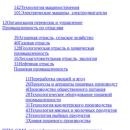
142
Технология машиностроения
101
Электрические машины, электродвигатели
12
Организация перевозок и управление
Промышленность по отраслям
39
Аграрная отрасль, сельское хозяйство
40
Газовая отрасль
128
Геологическая отрасль и химическая
промышленность
16
Лесозаготовительная отрасль, экология
31
Нефтяная отрасль
Пищевая промышленность
11
Переработка овощей и ягод
26
Процессы и аппараты пищевых производст
4
Производство общественного питания
28
Технологическое оборудование пищевой
промышленности
31
Технология кондитерского производства
43
Технология мясных и молочных продуктов
2
Технология рыбных продуктов
3
Химия пищевого производства