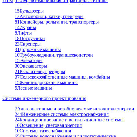
ПТМ, СХМ, автомобильная и тракторная техника
15
Бульдозеры
13
Автомобили, катки, грейферы
81
Конвейеры, рольганги, транспортеры
147
Краны
8
Лифты
18
Погрузчики
23
Скреперы
31
Дорожные машины
10
Трубоукладчики, траншеекопатели
15
Элеваторы
30
Экскаваторы
21
Рыхлители, грейдеры
37
Сельскохозяйственные машины, комбайны
15
Железнодорожные машины
5
Лесные машины
Системы инженерного проектирования
7
Альтернативные и возобновляемые источники энергии
244
Инженерные системы электроснабжения
24
Кондиционирование и вентиляционные системы
10
Освещение, световая энергия
10
Системы газоснабжения
65
Системы водоснабжения и гидротехнические