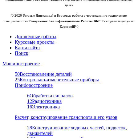
целях
© 2026 Готовые Дипломный и Курсовые работы с чертежами по техническим
специальностям
Выпускные Квалификационные Работы ВКР
. Все права защищены.
КурсовойРФ
Дипломные работы
Курсовые проекты
Карта сайта
Поиск
Машиностроение
50
Восстановление деталей
25
Контрольно-измерительные приборы
Приборостроение
6
Обработка сигналов
12
Радиотехника
16
Электроника
Расчет, конструирование транспорта и его узлов
28
Конструирование ходовых частей, подвесок,
движителей