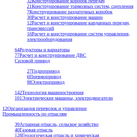
32
Конструирование коробок передач
21
Конструирование тормозных систем, сцепления
7
Конструирование раздаточных коробок
30
Расчет и конструирование машин
12
Расчет и конструирование карданных передач,
трансмиссий
16
Расчет и конструирование систем управления,
электрооборудования
64
Редукторы и вариаторы
77
Расчет и конструирование ДВС
Силовой привод
27
Гидропривод
6
Пневмопривод
98
Электропривод
142
Технология машиностроения
101
Электрические машины, электродвигатели
12
Организация перевозок и управление
Промышленность по отраслям
39
Аграрная отрасль, сельское хозяйство
40
Газовая отрасль
128
Геологическая отрасль и химическая