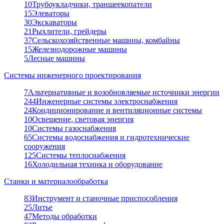
10
Трубоукладчики, траншеекопатели
15
Элеваторы
30
Экскаваторы
21
Рыхлители, грейдеры
37
Сельскохозяйственные машины, комбайны
15
Железнодорожные машины
5
Лесные машины
Системы инженерного проектирования
7
Альтернативные и возобновляемые источники энергии
244
Инженерные системы электроснабжения
24
Кондиционирование и вентиляционные системы
10
Освещение, световая энергия
10
Системы газоснабжения
65
Системы водоснабжения и гидротехнические
сооружения
125
Системы теплоснабжения
16
Холодильная техника и оборудование
Станки и материалообработка
83
Инструмент и станочные приспособления
25
Литье
47
Методы обработки