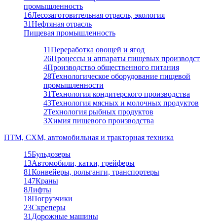
промышленность
16
Лесозаготовительная отрасль, экология
31
Нефтяная отрасль
Пищевая промышленность
11
Переработка овощей и ягод
26
Процессы и аппараты пищевых производст
4
Производство общественного питания
28
Технологическое оборудование пищевой
промышленности
31
Технология кондитерского производства
43
Технология мясных и молочных продуктов
2
Технология рыбных продуктов
3
Химия пищевого производства
ПТМ, СХМ, автомобильная и тракторная техника
15
Бульдозеры
13
Автомобили, катки, грейферы
81
Конвейеры, рольганги, транспортеры
147
Краны
8
Лифты
18
Погрузчики
23
Скреперы
31
Дорожные машины