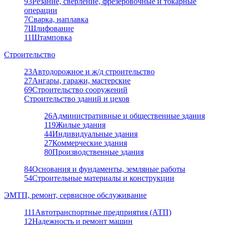
93
Резание, сверление, фрезеровочные и токарные
операции
7
Сварка, наплавка
7
Шлифование
11
Штамповка
Строительство
23
Автодорожное и ж/д строительство
27
Ангары, гаражи, мастерские
69
Строительство сооружений
Строительство зданий и цехов
26
Административные и общественные здания
119
Жилые здания
44
Индивидуальные здания
27
Коммерческие здания
80
Производственные здания
84
Основания и фундаменты, земляные работы
54
Строительные материалы и конструкции
ЭМТП, ремонт, сервисное обслуживание
111
Автотранспортные предприятия (АТП)
12
Надежность и ремонт машин