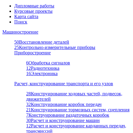
Дипломные работы
Курсовые проекты
Карта сайта
Поиск
Машиностроение
50
Восстановление деталей
25
Контрольно-измерительные приборы
Приборостроение
6
Обработка сигналов
12
Радиотехника
16
Электроника
Расчет, конструирование транспорта и его узлов
28
Конструирование ходовых частей, подвесок,
движителей
32
Конструирование коробок передач
21
Конструирование тормозных систем, сцепления
7
Конструирование раздаточных коробок
30
Расчет и конструирование машин
12
Расчет и конструирование карданных передач,
трансмиссий