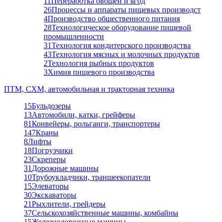
11
Переработка овощей и ягод
26
Процессы и аппараты пищевых производст
4
Производство общественного питания
28
Технологическое оборудование пищевой
промышленности
31
Технология кондитерского производства
43
Технология мясных и молочных продуктов
2
Технология рыбных продуктов
3
Химия пищевого производства
ПТМ, СХМ, автомобильная и тракторная техника
15
Бульдозеры
13
Автомобили, катки, грейферы
81
Конвейеры, рольганги, транспортеры
147
Краны
8
Лифты
18
Погрузчики
23
Скреперы
31
Дорожные машины
10
Трубоукладчики, траншеекопатели
15
Элеваторы
30
Экскаваторы
21
Рыхлители, грейдеры
37
Сельскохозяйственные машины, комбайны
15
Железнодорожные машины