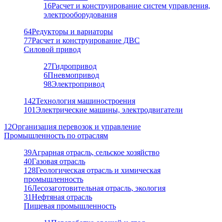
16
Расчет и конструирование систем управления,
электрооборудования
64
Редукторы и вариаторы
77
Расчет и конструирование ДВС
Силовой привод
27
Гидропривод
6
Пневмопривод
98
Электропривод
142
Технология машиностроения
101
Электрические машины, электродвигатели
12
Организация перевозок и управление
Промышленность по отраслям
39
Аграрная отрасль, сельское хозяйство
40
Газовая отрасль
128
Геологическая отрасль и химическая
промышленность
16
Лесозаготовительная отрасль, экология
31
Нефтяная отрасль
Пищевая промышленность