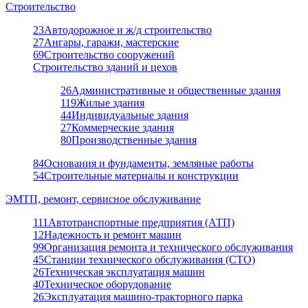
Строительство
23
Автодорожное и ж/д строительство
27
Ангары, гаражи, мастерские
69
Строительство сооружений
Строительство зданий и цехов
26
Административные и общественные здания
119
Жилые здания
44
Индивидуальные здания
27
Коммерческие здания
80
Производственные здания
84
Основания и фундаменты, земляные работы
54
Строительные материалы и конструкции
ЭМТП, ремонт, сервисное обслуживание
111
Автотранспортные предприятия (АТП)
12
Надежность и ремонт машин
99
Организация ремонта и технического обслуживания
45
Станции технического обслуживания (СТО)
26
Техническая эксплуатация машин
40
Техническое оборудование
26
Эксплуатация машино-тракторного парка