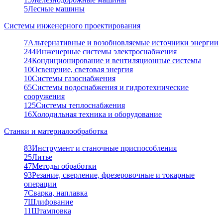
5
Лесные машины
Системы инженерного проектирования
7
Альтернативные и возобновляемые источники энергии
244
Инженерные системы электроснабжения
24
Кондиционирование и вентиляционные системы
10
Освещение, световая энергия
10
Системы газоснабжения
65
Системы водоснабжения и гидротехнические
сооружения
125
Системы теплоснабжения
16
Холодильная техника и оборудование
Станки и материалообработка
83
Инструмент и станочные приспособления
25
Литье
47
Методы обработки
93
Резание, сверление, фрезеровочные и токарные
операции
7
Сварка, наплавка
7
Шлифование
11
Штамповка