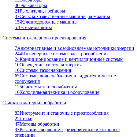
30
Экскаваторы
21
Рыхлители, грейдеры
37
Сельскохозяйственные машины, комбайны
15
Железнодорожные машины
5
Лесные машины
Системы инженерного проектирования
7
Альтернативные и возобновляемые источники энергии
244
Инженерные системы электроснабжения
24
Кондиционирование и вентиляционные системы
10
Освещение, световая энергия
10
Системы газоснабжения
65
Системы водоснабжения и гидротехнические
сооружения
125
Системы теплоснабжения
16
Холодильная техника и оборудование
Станки и материалообработка
83
Инструмент и станочные приспособления
25
Литье
47
Методы обработки
93
Резание, сверление, фрезеровочные и токарные
операции