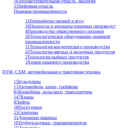
16
Лесозаготовительная отрасль, экология
31
Нефтяная отрасль
Пищевая промышленность
11
Переработка овощей и ягод
26
Процессы и аппараты пищевых производст
4
Производство общественного питания
28
Технологическое оборудование пищевой
промышленности
31
Технология кондитерского производства
43
Технология мясных и молочных продуктов
2
Технология рыбных продуктов
3
Химия пищевого производства
ПТМ, СХМ, автомобильная и тракторная техника
15
Бульдозеры
13
Автомобили, катки, грейферы
81
Конвейеры, рольганги, транспортеры
147
Краны
8
Лифты
18
Погрузчики
23
Скреперы
31
Дорожные машины
10
Трубоукладчики, траншеекопатели
15
Элеваторы