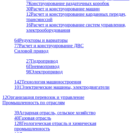
7
Конструирование раздаточных коробок
30
Расчет и конструирование машин
12
Расчет и конструирование карданных передач,
трансмиссий
16
Расчет и конструирование систем управления,
электрооборудования
64
Редукторы и вариаторы
77
Расчет и конструирование ДВС
Силовой привод
27
Гидропривод
6
Пневмопривод
98
Электропривод
142
Технология машиностроения
101
Электрические машины, электродвигатели
12
Организация перевозок и управление
Промышленность по отраслям
39
Аграрная отрасль, сельское хозяйство
40
Газовая отрасль
128
Геологическая отрасль и химическая
промышленность