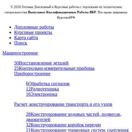
© 2026 Готовые Дипломный и Курсовые работы с чертежами по техническим
специальностям
Выпускные Квалификационные Работы ВКР
. Все права защищены.
КурсовойРФ
Дипломные работы
Курсовые проекты
Карта сайта
Поиск
Машиностроение
50
Восстановление деталей
25
Контрольно-измерительные приборы
Приборостроение
6
Обработка сигналов
12
Радиотехника
16
Электроника
Расчет, конструирование транспорта и его узлов
28
Конструирование ходовых частей, подвесок,
движителей
32
Конструирование коробок передач
21
Конструирование тормозных систем, сцепления