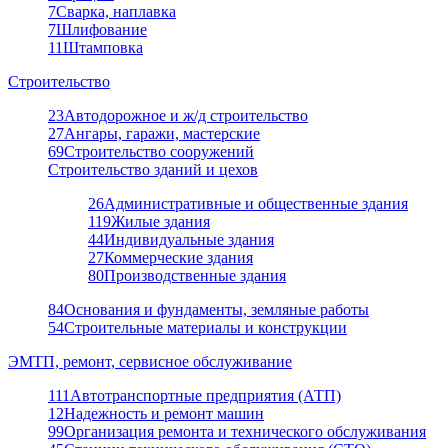
7
Сварка, наплавка
7
Шлифование
11
Штамповка
Строительство
23
Автодорожное и ж/д строительство
27
Ангары, гаражи, мастерские
69
Строительство сооружений
Строительство зданий и цехов
26
Административные и общественные здания
119
Жилые здания
44
Индивидуальные здания
27
Коммерческие здания
80
Производственные здания
84
Основания и фундаменты, земляные работы
54
Строительные материалы и конструкции
ЭМТП, ремонт, сервисное обслуживание
111
Автотранспортные предприятия (АТП)
12
Надежность и ремонт машин
99
Организация ремонта и технического обслуживания