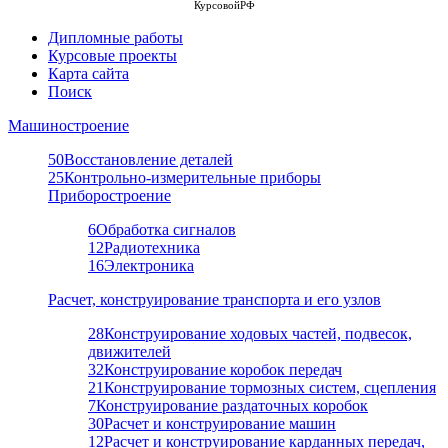
КурсовойРФ
Дипломные работы
Курсовые проекты
Карта сайта
Поиск
Машиностроение
50
Восстановление деталей
25
Контрольно-измерительные приборы
Приборостроение
6
Обработка сигналов
12
Радиотехника
16
Электроника
Расчет, конструирование транспорта и его узлов
28
Конструирование ходовых частей, подвесок,
движителей
32
Конструирование коробок передач
21
Конструирование тормозных систем, сцепления
7
Конструирование раздаточных коробок
30
Расчет и конструирование машин
12
Расчет и конструирование карданных передач,