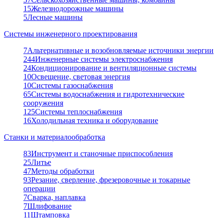
15
Железнодорожные машины
5
Лесные машины
Системы инженерного проектирования
7
Альтернативные и возобновляемые источники энергии
244
Инженерные системы электроснабжения
24
Кондиционирование и вентиляционные системы
10
Освещение, световая энергия
10
Системы газоснабжения
65
Системы водоснабжения и гидротехнические
сооружения
125
Системы теплоснабжения
16
Холодильная техника и оборудование
Станки и материалообработка
83
Инструмент и станочные приспособления
25
Литье
47
Методы обработки
93
Резание, сверление, фрезеровочные и токарные
операции
7
Сварка, наплавка
7
Шлифование
11
Штамповка