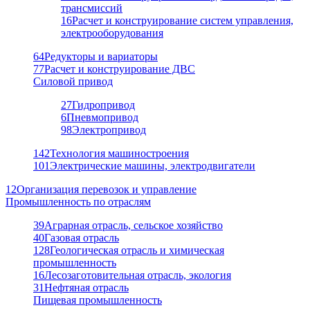
трансмиссий
16
Расчет и конструирование систем управления,
электрооборудования
64
Редукторы и вариаторы
77
Расчет и конструирование ДВС
Силовой привод
27
Гидропривод
6
Пневмопривод
98
Электропривод
142
Технология машиностроения
101
Электрические машины, электродвигатели
12
Организация перевозок и управление
Промышленность по отраслям
39
Аграрная отрасль, сельское хозяйство
40
Газовая отрасль
128
Геологическая отрасль и химическая
промышленность
16
Лесозаготовительная отрасль, экология
31
Нефтяная отрасль
Пищевая промышленность