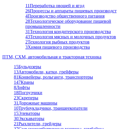
11
Переработка овощей и ягод
26
Процессы и аппараты пищевых производст
4
Производство общественного питания
28
Технологическое оборудование пищевой
промышленности
31
Технология кондитерского производства
43
Технология мясных и молочных продуктов
2
Технология рыбных продуктов
3
Химия пищевого производства
ПТМ, СХМ, автомобильная и тракторная техника
15
Бульдозеры
13
Автомобили, катки, грейферы
81
Конвейеры, рольганги, транспортеры
147
Краны
8
Лифты
18
Погрузчики
23
Скреперы
31
Дорожные машины
10
Трубоукладчики, траншеекопатели
15
Элеваторы
30
Экскаваторы
21
Рыхлители, грейдеры
37
Сельскохозяйственные машины, комбайны