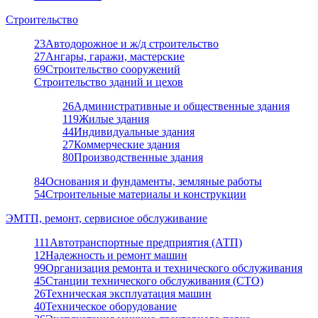
Строительство
23
Автодорожное и ж/д строительство
27
Ангары, гаражи, мастерские
69
Строительство сооружений
Строительство зданий и цехов
26
Административные и общественные здания
119
Жилые здания
44
Индивидуальные здания
27
Коммерческие здания
80
Производственные здания
84
Основания и фундаменты, земляные работы
54
Строительные материалы и конструкции
ЭМТП, ремонт, сервисное обслуживание
111
Автотранспортные предприятия (АТП)
12
Надежность и ремонт машин
99
Организация ремонта и технического обслуживания
45
Станции технического обслуживания (СТО)
26
Техническая эксплуатация машин
40
Техническое оборудование