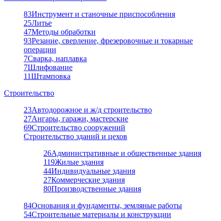
83
Инструмент и станочные приспособления
25
Литье
47
Методы обработки
93
Резание, сверление, фрезеровочные и токарные
операции
7
Сварка, наплавка
7
Шлифование
11
Штамповка
Строительство
23
Автодорожное и ж/д строительство
27
Ангары, гаражи, мастерские
69
Строительство сооружений
Строительство зданий и цехов
26
Административные и общественные здания
119
Жилые здания
44
Индивидуальные здания
27
Коммерческие здания
80
Производственные здания
84
Основания и фундаменты, земляные работы
54
Строительные материалы и конструкции