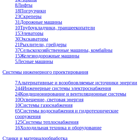
8
Лифты
18
Погрузчики
23
Скреперы
31
Дорожные машины
10
Трубоукладчики, траншеекопатели
15
Элеваторы
30
Экскаваторы
21
Рыхлители, грейдеры
37
Сельскохозяйственные машины, комбайны
15
Железнодорожные машины
5
Лесные машины
Системы инженерного проектирования
7
Альтернативные и возобновляемые источники энергии
244
Инженерные системы электроснабжения
24
Кондиционирование и вентиляционные системы
10
Освещение, световая энергия
10
Системы газоснабжения
65
Системы водоснабжения и гидротехнические
сооружения
125
Системы теплоснабжения
16
Холодильная техника и оборудование
Станки и материалообработка