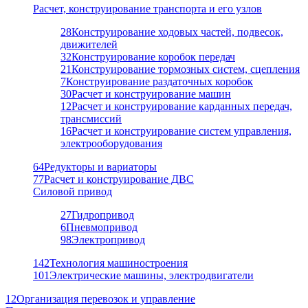
Расчет, конструирование транспорта и его узлов
28
Конструирование ходовых частей, подвесок,
движителей
32
Конструирование коробок передач
21
Конструирование тормозных систем, сцепления
7
Конструирование раздаточных коробок
30
Расчет и конструирование машин
12
Расчет и конструирование карданных передач,
трансмиссий
16
Расчет и конструирование систем управления,
электрооборудования
64
Редукторы и вариаторы
77
Расчет и конструирование ДВС
Силовой привод
27
Гидропривод
6
Пневмопривод
98
Электропривод
142
Технология машиностроения
101
Электрические машины, электродвигатели
12
Организация перевозок и управление