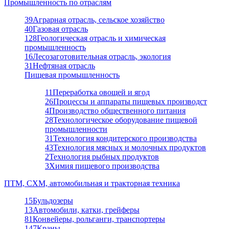
Промышленность по отраслям
39
Аграрная отрасль, сельское хозяйство
40
Газовая отрасль
128
Геологическая отрасль и химическая
промышленность
16
Лесозаготовительная отрасль, экология
31
Нефтяная отрасль
Пищевая промышленность
11
Переработка овощей и ягод
26
Процессы и аппараты пищевых производст
4
Производство общественного питания
28
Технологическое оборудование пищевой
промышленности
31
Технология кондитерского производства
43
Технология мясных и молочных продуктов
2
Технология рыбных продуктов
3
Химия пищевого производства
ПТМ, СХМ, автомобильная и тракторная техника
15
Бульдозеры
13
Автомобили, катки, грейферы
81
Конвейеры, рольганги, транспортеры
147
Краны