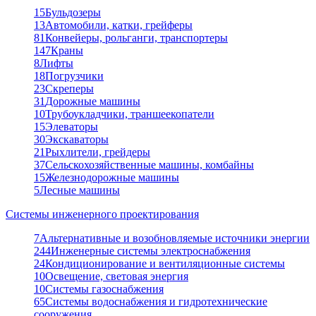
15
Бульдозеры
13
Автомобили, катки, грейферы
81
Конвейеры, рольганги, транспортеры
147
Краны
8
Лифты
18
Погрузчики
23
Скреперы
31
Дорожные машины
10
Трубоукладчики, траншеекопатели
15
Элеваторы
30
Экскаваторы
21
Рыхлители, грейдеры
37
Сельскохозяйственные машины, комбайны
15
Железнодорожные машины
5
Лесные машины
Системы инженерного проектирования
7
Альтернативные и возобновляемые источники энергии
244
Инженерные системы электроснабжения
24
Кондиционирование и вентиляционные системы
10
Освещение, световая энергия
10
Системы газоснабжения
65
Системы водоснабжения и гидротехнические
сооружения