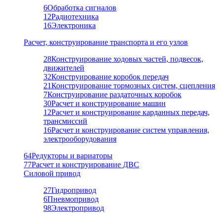
6
Обработка сигналов
12
Радиотехника
16
Электроника
Расчет, конструирование транспорта и его узлов
28
Конструирование ходовых частей, подвесок,
движителей
32
Конструирование коробок передач
21
Конструирование тормозных систем, сцепления
7
Конструирование раздаточных коробок
30
Расчет и конструирование машин
12
Расчет и конструирование карданных передач,
трансмиссий
16
Расчет и конструирование систем управления,
электрооборудования
64
Редукторы и вариаторы
77
Расчет и конструирование ДВС
Силовой привод
27
Гидропривод
6
Пневмопривод
98
Электропривод