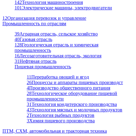
142
Технология машиностроения
101
Электрические машины, электродвигатели
12
Организация перевозок и управление
Промышленность по отраслям
39
Аграрная отрасль, сельское хозяйство
40
Газовая отрасль
128
Геологическая отрасль и химическая
промышленность
16
Лесозаготовительная отрасль, экология
31
Нефтяная отрасль
Пищевая промышленность
11
Переработка овощей и ягод
26
Процессы и аппараты пищевых производст
4
Производство общественного питания
28
Технологическое оборудование пищевой
промышленности
31
Технология кондитерского производства
43
Технология мясных и молочных продуктов
2
Технология рыбных продуктов
3
Химия пищевого производства
ПТМ, СХМ, автомобильная и тракторная техника