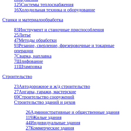
125
Системы теплоснабжения
16
Холодильная техника и оборудование
Станки и материалообработка
83
Инструмент и станочные приспособления
25
Литье
47
Методы обработки
93
Резание, сверление, фрезеровочные и токарные
операции
7
Сварка, наплавка
7
Шлифование
11
Штамповка
Строительство
23
Автодорожное и ж/д строительство
27
Ангары, гаражи, мастерские
69
Строительство сооружений
Строительство зданий и цехов
26
Административные и общественные здания
119
Жилые здания
44
Индивидуальные здания
27
Коммерческие здания