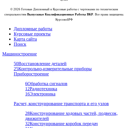
© 2026 Готовые Дипломный и Курсовые работы с чертежами по техническим
специальностям
Выпускные Квалификационные Работы ВКР
. Все права защищены.
КурсовойРФ
Дипломные работы
Курсовые проекты
Карта сайта
Поиск
Машиностроение
50
Восстановление деталей
25
Контрольно-измерительные приборы
Приборостроение
6
Обработка сигналов
12
Радиотехника
16
Электроника
Расчет, конструирование транспорта и его узлов
28
Конструирование ходовых частей, подвесок,
движителей
32
Конструирование коробок передач