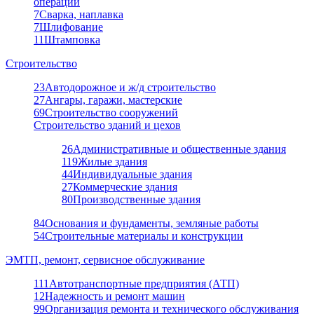
операции
7
Сварка, наплавка
7
Шлифование
11
Штамповка
Строительство
23
Автодорожное и ж/д строительство
27
Ангары, гаражи, мастерские
69
Строительство сооружений
Строительство зданий и цехов
26
Административные и общественные здания
119
Жилые здания
44
Индивидуальные здания
27
Коммерческие здания
80
Производственные здания
84
Основания и фундаменты, земляные работы
54
Строительные материалы и конструкции
ЭМТП, ремонт, сервисное обслуживание
111
Автотранспортные предприятия (АТП)
12
Надежность и ремонт машин
99
Организация ремонта и технического обслуживания