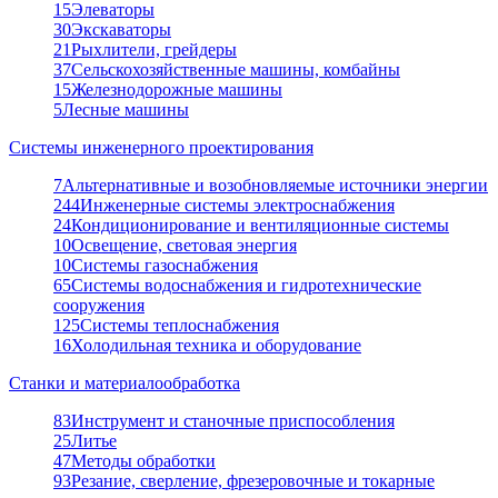
15
Элеваторы
30
Экскаваторы
21
Рыхлители, грейдеры
37
Сельскохозяйственные машины, комбайны
15
Железнодорожные машины
5
Лесные машины
Системы инженерного проектирования
7
Альтернативные и возобновляемые источники энергии
244
Инженерные системы электроснабжения
24
Кондиционирование и вентиляционные системы
10
Освещение, световая энергия
10
Системы газоснабжения
65
Системы водоснабжения и гидротехнические
сооружения
125
Системы теплоснабжения
16
Холодильная техника и оборудование
Станки и материалообработка
83
Инструмент и станочные приспособления
25
Литье
47
Методы обработки
93
Резание, сверление, фрезеровочные и токарные