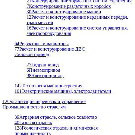
21
Конструирование тормозных систем, сцепления
7
Конструирование раздаточных коробок
30
Расчет и конструирование машин
12
Расчет и конструирование карданных передач,
трансмиссий
16
Расчет и конструирование систем управления,
электрооборудования
64
Редукторы и вариаторы
77
Расчет и конструирование ДВС
Силовой привод
27
Гидропривод
6
Пневмопривод
98
Электропривод
142
Технология машиностроения
101
Электрические машины, электродвигатели
12
Организация перевозок и управление
Промышленность по отраслям
39
Аграрная отрасль, сельское хозяйство
40
Газовая отрасль
128
Геологическая отрасль и химическая
промышленность