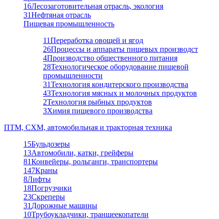
16
Лесозаготовительная отрасль, экология
31
Нефтяная отрасль
Пищевая промышленность
11
Переработка овощей и ягод
26
Процессы и аппараты пищевых производст
4
Производство общественного питания
28
Технологическое оборудование пищевой
промышленности
31
Технология кондитерского производства
43
Технология мясных и молочных продуктов
2
Технология рыбных продуктов
3
Химия пищевого производства
ПТМ, СХМ, автомобильная и тракторная техника
15
Бульдозеры
13
Автомобили, катки, грейферы
81
Конвейеры, рольганги, транспортеры
147
Краны
8
Лифты
18
Погрузчики
23
Скреперы
31
Дорожные машины
10
Трубоукладчики, траншеекопатели