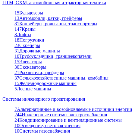
ПТМ, СХМ, автомобильная и тракторная техника
15
Бульдозеры
13
Автомобили, катки, грейферы
81
Конвейеры, рольганги, транспортеры
147
Краны
8
Лифты
18
Погрузчики
23
Скреперы
31
Дорожные машины
10
Трубоукладчики, траншеекопатели
15
Элеваторы
30
Экскаваторы
21
Рыхлители, грейдеры
37
Сельскохозяйственные машины, комбайны
15
Железнодорожные машины
5
Лесные машины
Системы инженерного проектирования
7
Альтернативные и возобновляемые источники энергии
244
Инженерные системы электроснабжения
24
Кондиционирование и вентиляционные системы
10
Освещение, световая энергия
10
Системы газоснабжения