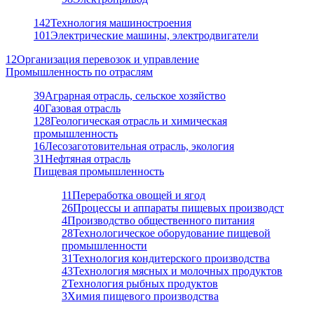
142
Технология машиностроения
101
Электрические машины, электродвигатели
12
Организация перевозок и управление
Промышленность по отраслям
39
Аграрная отрасль, сельское хозяйство
40
Газовая отрасль
128
Геологическая отрасль и химическая
промышленность
16
Лесозаготовительная отрасль, экология
31
Нефтяная отрасль
Пищевая промышленность
11
Переработка овощей и ягод
26
Процессы и аппараты пищевых производст
4
Производство общественного питания
28
Технологическое оборудование пищевой
промышленности
31
Технология кондитерского производства
43
Технология мясных и молочных продуктов
2
Технология рыбных продуктов
3
Химия пищевого производства