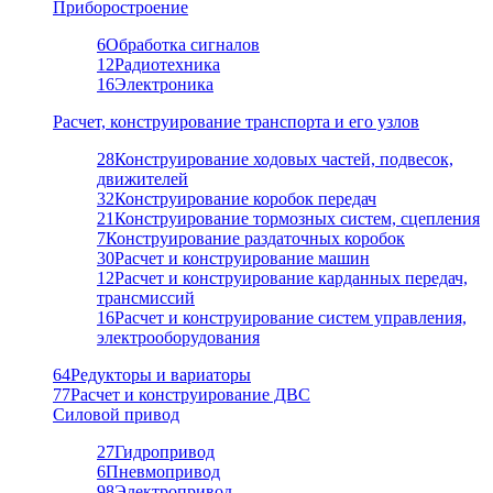
Приборостроение
6
Обработка сигналов
12
Радиотехника
16
Электроника
Расчет, конструирование транспорта и его узлов
28
Конструирование ходовых частей, подвесок,
движителей
32
Конструирование коробок передач
21
Конструирование тормозных систем, сцепления
7
Конструирование раздаточных коробок
30
Расчет и конструирование машин
12
Расчет и конструирование карданных передач,
трансмиссий
16
Расчет и конструирование систем управления,
электрооборудования
64
Редукторы и вариаторы
77
Расчет и конструирование ДВС
Силовой привод
27
Гидропривод
6
Пневмопривод
98
Электропривод