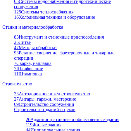
65
Системы водоснабжения и гидротехнические
сооружения
125
Системы теплоснабжения
16
Холодильная техника и оборудование
Станки и материалообработка
83
Инструмент и станочные приспособления
25
Литье
47
Методы обработки
93
Резание, сверление, фрезеровочные и токарные
операции
7
Сварка, наплавка
7
Шлифование
11
Штамповка
Строительство
23
Автодорожное и ж/д строительство
27
Ангары, гаражи, мастерские
69
Строительство сооружений
Строительство зданий и цехов
26
Административные и общественные здания
119
Жилые здания
44
Индивидуальные здания