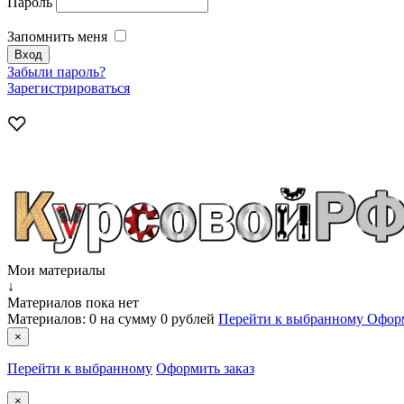
Пароль
Запомнить меня
Забыли пароль?
Зарегистрироваться
Мои материалы
↓
Материалов пока нет
Материалов:
0
на сумму
0 рублей
Перейти к выбранному
Оформ
×
Перейти к выбранному
Оформить заказ
×