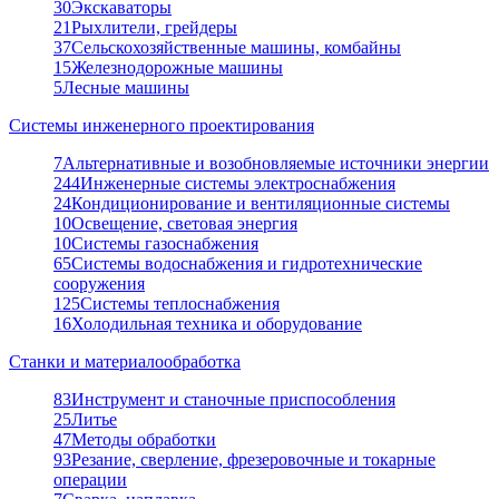
30
Экскаваторы
21
Рыхлители, грейдеры
37
Сельскохозяйственные машины, комбайны
15
Железнодорожные машины
5
Лесные машины
Системы инженерного проектирования
7
Альтернативные и возобновляемые источники энергии
244
Инженерные системы электроснабжения
24
Кондиционирование и вентиляционные системы
10
Освещение, световая энергия
10
Системы газоснабжения
65
Системы водоснабжения и гидротехнические
сооружения
125
Системы теплоснабжения
16
Холодильная техника и оборудование
Станки и материалообработка
83
Инструмент и станочные приспособления
25
Литье
47
Методы обработки
93
Резание, сверление, фрезеровочные и токарные
операции