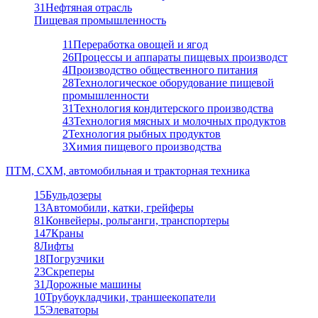
31
Нефтяная отрасль
Пищевая промышленность
11
Переработка овощей и ягод
26
Процессы и аппараты пищевых производст
4
Производство общественного питания
28
Технологическое оборудование пищевой
промышленности
31
Технология кондитерского производства
43
Технология мясных и молочных продуктов
2
Технология рыбных продуктов
3
Химия пищевого производства
ПТМ, СХМ, автомобильная и тракторная техника
15
Бульдозеры
13
Автомобили, катки, грейферы
81
Конвейеры, рольганги, транспортеры
147
Краны
8
Лифты
18
Погрузчики
23
Скреперы
31
Дорожные машины
10
Трубоукладчики, траншеекопатели
15
Элеваторы