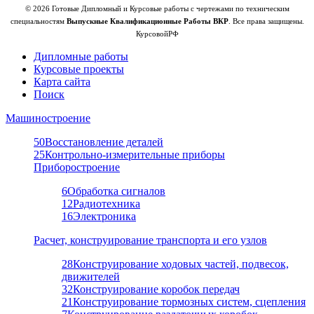
© 2026 Готовые Дипломный и Курсовые работы с чертежами по техническим
специальностям
Выпускные Квалификационные Работы ВКР
. Все права защищены.
КурсовойРФ
Дипломные работы
Курсовые проекты
Карта сайта
Поиск
Машиностроение
50
Восстановление деталей
25
Контрольно-измерительные приборы
Приборостроение
6
Обработка сигналов
12
Радиотехника
16
Электроника
Расчет, конструирование транспорта и его узлов
28
Конструирование ходовых частей, подвесок,
движителей
32
Конструирование коробок передач
21
Конструирование тормозных систем, сцепления