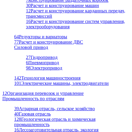
7
Конструирование раздаточных коробок
30
Расчет и конструирование машин
12
Расчет и конструирование карданных передач,
трансмиссий
16
Расчет и конструирование систем управления,
электрооборудования
64
Редукторы и вариаторы
77
Расчет и конструирование ДВС
Силовой привод
27
Гидропривод
6
Пневмопривод
98
Электропривод
142
Технология машиностроения
101
Электрические машины, электродвигатели
12
Организация перевозок и управление
Промышленность по отраслям
39
Аграрная отрасль, сельское хозяйство
40
Газовая отрасль
128
Геологическая отрасль и химическая
промышленность
16
Лесозаготовительная отрасль, экология