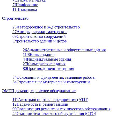
7
Сварка, наплавка
7
Шлифование
11
Штамповка
Строительство
23
Автодорожное и ж/д строительство
27
Ангары, гаражи, мастерские
69
Строительство сооружений
Строительство зданий и цехов
26
Административные и общественные здания
119
Жилые здания
44
Индивидуальные здания
27
Коммерческие здания
80
Производственные здания
84
Основания и фундаменты, земляные работы
54
Строительные материалы и конструкции
ЭМТП, ремонт, сервисное обслуживание
111
Автотранспортные предприятия (АТП)
12
Надежность и ремонт машин
99
Организация ремонта и технического обслуживания
45
Станции технического обслуживания (СТО)