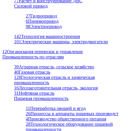
77
Расчет и конструирование ДВС
Силовой привод
27
Гидропривод
6
Пневмопривод
98
Электропривод
142
Технология машиностроения
101
Электрические машины, электродвигатели
12
Организация перевозок и управление
Промышленность по отраслям
39
Аграрная отрасль, сельское хозяйство
40
Газовая отрасль
128
Геологическая отрасль и химическая
промышленность
16
Лесозаготовительная отрасль, экология
31
Нефтяная отрасль
Пищевая промышленность
11
Переработка овощей и ягод
26
Процессы и аппараты пищевых производст
4
Производство общественного питания
28
Технологическое оборудование пищевой
промышленности