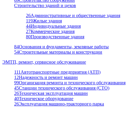
69
Строительство сооружений
Строительство зданий и цехов
26
Административные и общественные здания
119
Жилые здания
44
Индивидуальные здания
27
Коммерческие здания
80
Производственные здания
84
Основания и фундаменты, земляные работы
54
Строительные материалы и конструкции
ЭМТП, ремонт, сервисное обслуживание
111
Автотранспортные предприятия (АТП)
12
Надежность и ремонт машин
99
Организация ремонта и технического обслуживания
45
Станции технического обслуживания (СТО)
26
Техническая эксплуатация машин
40
Техническое оборудование
26
Эксплуатация машино-тракторного парка