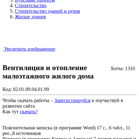
Строительство
Строительство зданий и цехов
Жилые здания
Увеличить изображение
Вентиляция и отопление
Хиты: 1310
малоэтажного жилого дома
Код:
02.01.09.04.01.99
Чтобы скачать работы –
Зарегистрируйся
и поучаствуй в
развитии сайта
Как тут
скачать?
Закрыть работу?
Пояснительная записка (в программе Word) 17 с., 6 табл., 11
рис.,8 источников
Чертежи (в программе Компас и Автокад) 7 листов плакатов и