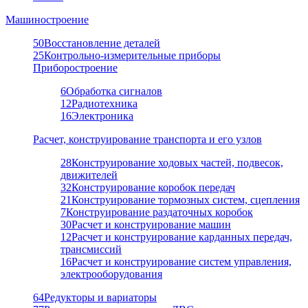
Машиностроение
50
Восстановление деталей
25
Контрольно-измерительные приборы
Приборостроение
6
Обработка сигналов
12
Радиотехника
16
Электроника
Расчет, конструирование транспорта и его узлов
28
Конструирование ходовых частей, подвесок,
движителей
32
Конструирование коробок передач
21
Конструирование тормозных систем, сцепления
7
Конструирование раздаточных коробок
30
Расчет и конструирование машин
12
Расчет и конструирование карданных передач,
трансмиссий
16
Расчет и конструирование систем управления,
электрооборудования
64
Редукторы и вариаторы