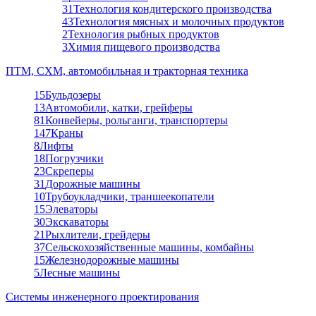
31
Технология кондитерского производства
43
Технология мясных и молочных продуктов
2
Технология рыбных продуктов
3
Химия пищевого производства
ПТМ, СХМ, автомобильная и тракторная техника
15
Бульдозеры
13
Автомобили, катки, грейферы
81
Конвейеры, рольганги, транспортеры
147
Краны
8
Лифты
18
Погрузчики
23
Скреперы
31
Дорожные машины
10
Трубоукладчики, траншеекопатели
15
Элеваторы
30
Экскаваторы
21
Рыхлители, грейдеры
37
Сельскохозяйственные машины, комбайны
15
Железнодорожные машины
5
Лесные машины
Системы инженерного проектирования