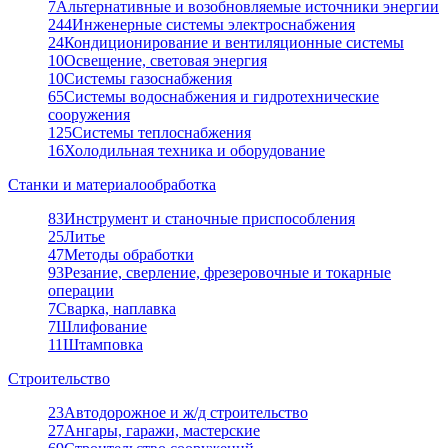
7
Альтернативные и возобновляемые источники энергии
244
Инженерные системы электроснабжения
24
Кондиционирование и вентиляционные системы
10
Освещение, световая энергия
10
Системы газоснабжения
65
Системы водоснабжения и гидротехнические
сооружения
125
Системы теплоснабжения
16
Холодильная техника и оборудование
Станки и материалообработка
83
Инструмент и станочные приспособления
25
Литье
47
Методы обработки
93
Резание, сверление, фрезеровочные и токарные
операции
7
Сварка, наплавка
7
Шлифование
11
Штамповка
Строительство
23
Автодорожное и ж/д строительство
27
Ангары, гаражи, мастерские