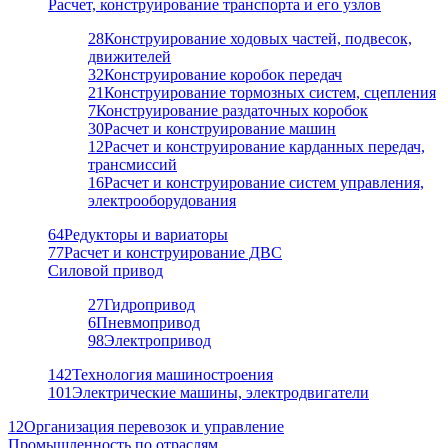
Расчет, конструирование транспорта и его узлов
28
Конструирование ходовых частей, подвесок,
движителей
32
Конструирование коробок передач
21
Конструирование тормозных систем, сцепления
7
Конструирование раздаточных коробок
30
Расчет и конструирование машин
12
Расчет и конструирование карданных передач,
трансмиссий
16
Расчет и конструирование систем управления,
электрооборудования
64
Редукторы и вариаторы
77
Расчет и конструирование ДВС
Силовой привод
27
Гидропривод
6
Пневмопривод
98
Электропривод
142
Технология машиностроения
101
Электрические машины, электродвигатели
12
Организация перевозок и управление
Промышленность по отраслям