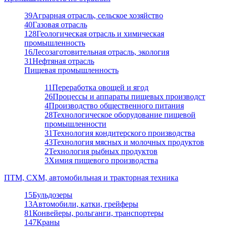
39
Аграрная отрасль, сельское хозяйство
40
Газовая отрасль
128
Геологическая отрасль и химическая
промышленность
16
Лесозаготовительная отрасль, экология
31
Нефтяная отрасль
Пищевая промышленность
11
Переработка овощей и ягод
26
Процессы и аппараты пищевых производст
4
Производство общественного питания
28
Технологическое оборудование пищевой
промышленности
31
Технология кондитерского производства
43
Технология мясных и молочных продуктов
2
Технология рыбных продуктов
3
Химия пищевого производства
ПТМ, СХМ, автомобильная и тракторная техника
15
Бульдозеры
13
Автомобили, катки, грейферы
81
Конвейеры, рольганги, транспортеры
147
Краны