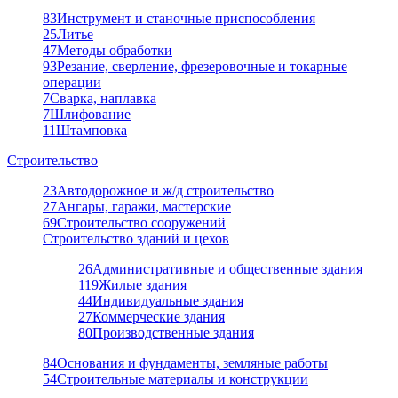
83
Инструмент и станочные приспособления
25
Литье
47
Методы обработки
93
Резание, сверление, фрезеровочные и токарные
операции
7
Сварка, наплавка
7
Шлифование
11
Штамповка
Строительство
23
Автодорожное и ж/д строительство
27
Ангары, гаражи, мастерские
69
Строительство сооружений
Строительство зданий и цехов
26
Административные и общественные здания
119
Жилые здания
44
Индивидуальные здания
27
Коммерческие здания
80
Производственные здания
84
Основания и фундаменты, земляные работы
54
Строительные материалы и конструкции