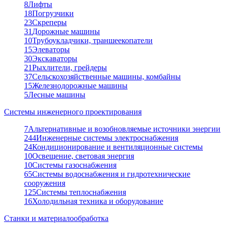
8
Лифты
18
Погрузчики
23
Скреперы
31
Дорожные машины
10
Трубоукладчики, траншеекопатели
15
Элеваторы
30
Экскаваторы
21
Рыхлители, грейдеры
37
Сельскохозяйственные машины, комбайны
15
Железнодорожные машины
5
Лесные машины
Системы инженерного проектирования
7
Альтернативные и возобновляемые источники энергии
244
Инженерные системы электроснабжения
24
Кондиционирование и вентиляционные системы
10
Освещение, световая энергия
10
Системы газоснабжения
65
Системы водоснабжения и гидротехнические
сооружения
125
Системы теплоснабжения
16
Холодильная техника и оборудование
Станки и материалообработка