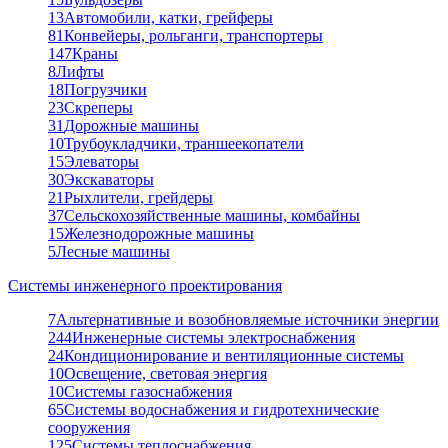
13
Автомобили, катки, грейферы
81
Конвейеры, рольганги, транспортеры
147
Краны
8
Лифты
18
Погрузчики
23
Скреперы
31
Дорожные машины
10
Трубоукладчики, траншеекопатели
15
Элеваторы
30
Экскаваторы
21
Рыхлители, грейдеры
37
Сельскохозяйственные машины, комбайны
15
Железнодорожные машины
5
Лесные машины
Системы инженерного проектирования
7
Альтернативные и возобновляемые источники энергии
244
Инженерные системы электроснабжения
24
Кондиционирование и вентиляционные системы
10
Освещение, световая энергия
10
Системы газоснабжения
65
Системы водоснабжения и гидротехнические
сооружения
125
Системы теплоснабжения