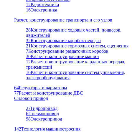
12
Радиотехника
16
Электроника
Расчет, конструирование транспорта и его узлов
28
Конструирование ходовых частей, подвесок,
движителей
32
Конструирование коробок передач
21
Конструирование тормозных систем, сцепления
7
Конструирование раздаточных коробок
30
Расчет и конструирование машин
12
Расчет и конструирование карданных передач,
трансмиссий
16
Расчет и конструирование систем управления,
электрооборудования
64
Редукторы и вариаторы
77
Расчет и конструирование ДВС
Силовой привод
27
Гидропривод
6
Пневмопривод
98
Электропривод
142
Технология машиностроения