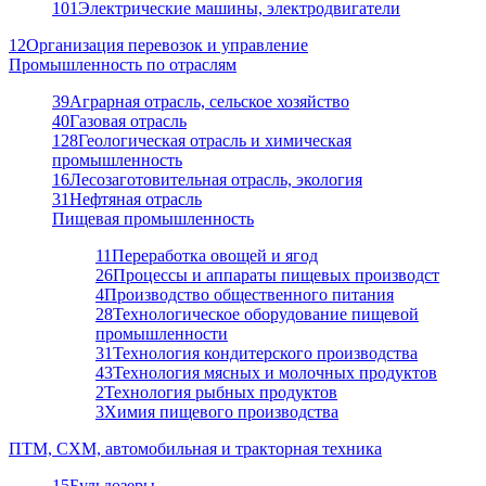
101
Электрические машины, электродвигатели
12
Организация перевозок и управление
Промышленность по отраслям
39
Аграрная отрасль, сельское хозяйство
40
Газовая отрасль
128
Геологическая отрасль и химическая
промышленность
16
Лесозаготовительная отрасль, экология
31
Нефтяная отрасль
Пищевая промышленность
11
Переработка овощей и ягод
26
Процессы и аппараты пищевых производст
4
Производство общественного питания
28
Технологическое оборудование пищевой
промышленности
31
Технология кондитерского производства
43
Технология мясных и молочных продуктов
2
Технология рыбных продуктов
3
Химия пищевого производства
ПТМ, СХМ, автомобильная и тракторная техника
15
Бульдозеры