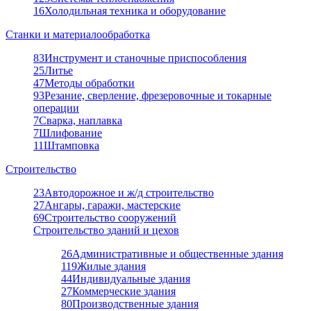
16
Холодильная техника и оборудование
Станки и материалообработка
83
Инструмент и станочные приспособления
25
Литье
47
Методы обработки
93
Резание, сверление, фрезеровочные и токарные
операции
7
Сварка, наплавка
7
Шлифование
11
Штамповка
Строительство
23
Автодорожное и ж/д строительство
27
Ангары, гаражи, мастерские
69
Строительство сооружений
Строительство зданий и цехов
26
Административные и общественные здания
119
Жилые здания
44
Индивидуальные здания
27
Коммерческие здания
80
Производственные здания