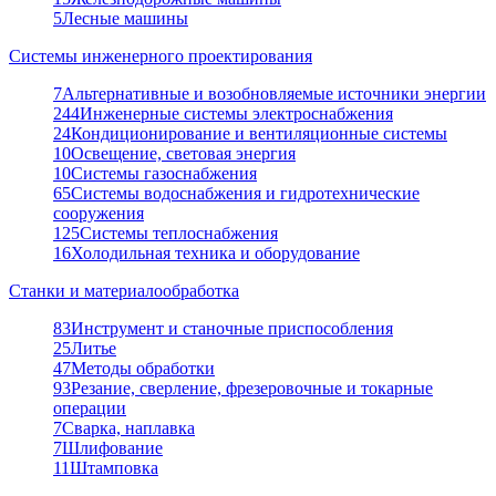
5
Лесные машины
Системы инженерного проектирования
7
Альтернативные и возобновляемые источники энергии
244
Инженерные системы электроснабжения
24
Кондиционирование и вентиляционные системы
10
Освещение, световая энергия
10
Системы газоснабжения
65
Системы водоснабжения и гидротехнические
сооружения
125
Системы теплоснабжения
16
Холодильная техника и оборудование
Станки и материалообработка
83
Инструмент и станочные приспособления
25
Литье
47
Методы обработки
93
Резание, сверление, фрезеровочные и токарные
операции
7
Сварка, наплавка
7
Шлифование
11
Штамповка