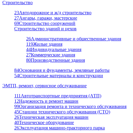
Строительство
23
Автодорожное и ж/д строительство
27
Ангары, гаражи, мастерские
69
Строительство сооружений
Строительство зданий и цехов
26
Административные и общественные здания
119
Жилые здания
44
Индивидуальные здания
27
Коммерческие здания
80
Производственные здания
84
Основания и фундаменты, земляные работы
54
Строительные материалы и конструкции
ЭМТП, ремонт, сервисное обслуживание
111
Автотранспортные предприятия (АТП)
12
Надежность и ремонт машин
99
Организация ремонта и технического обслуживания
45
Станции технического обслуживания (СТО)
26
Техническая эксплуатация машин
40
Техническое оборудование
26
Эксплуатация машино-тракторного парка