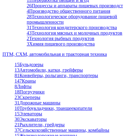
11
Переработка овощей и ягод
26
Процессы и аппараты пищевых производст
4
Производство общественного питания
28
Технологическое оборудование пищевой
промышленности
31
Технология кондитерского производства
43
Технология мясных и молочных продуктов
2
Технология рыбных продуктов
3
Химия пищевого производства
ПТМ, СХМ, автомобильная и тракторная техника
15
Бульдозеры
13
Автомобили, катки, грейферы
81
Конвейеры, рольганги, транспортеры
147
Краны
8
Лифты
18
Погрузчики
23
Скреперы
31
Дорожные машины
10
Трубоукладчики, траншеекопатели
15
Элеваторы
30
Экскаваторы
21
Рыхлители, грейдеры
37
Сельскохозяйственные машины, комбайны
15
Железнодорожные машины