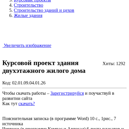
Строительство
Строительство зданий и цехов
Жилые здания
Увеличить изображение
Курсовой проект здания
Хиты: 1292
двухэтажного жилого дома
Код:
02.01.09.04.01.26
Чтобы скачать работы –
Зарегистрируйся
и поучаствуй в
развитии сайта
Как тут
скачать?
Закрыть работу?
Пояснительная записка (в программе Word) 10 с., 1рис., 7
источника
Чертежи (в программе Компас и Автокад) 6 листа плакатов и