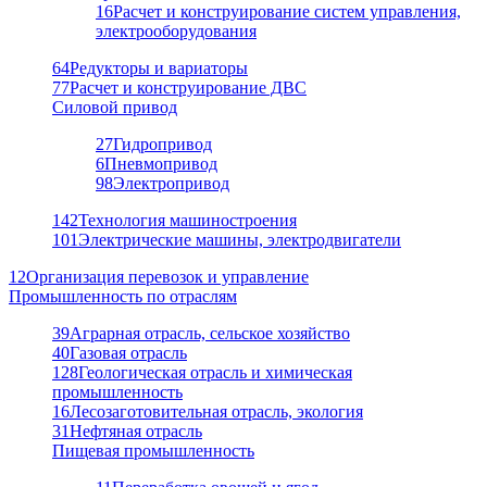
16
Расчет и конструирование систем управления,
электрооборудования
64
Редукторы и вариаторы
77
Расчет и конструирование ДВС
Силовой привод
27
Гидропривод
6
Пневмопривод
98
Электропривод
142
Технология машиностроения
101
Электрические машины, электродвигатели
12
Организация перевозок и управление
Промышленность по отраслям
39
Аграрная отрасль, сельское хозяйство
40
Газовая отрасль
128
Геологическая отрасль и химическая
промышленность
16
Лесозаготовительная отрасль, экология
31
Нефтяная отрасль
Пищевая промышленность