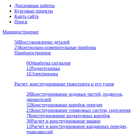
Дипломные работы
Курсовые проекты
Карта сайта
Поиск
Машиностроение
50
Восстановление деталей
25
Контрольно-измерительные приборы
Приборостроение
6
Обработка сигналов
12
Радиотехника
16
Электроника
Расчет, конструирование транспорта и его узлов
28
Конструирование ходовых частей, подвесок,
движителей
32
Конструирование коробок передач
21
Конструирование тормозных систем, сцепления
7
Конструирование раздаточных коробок
30
Расчет и конструирование машин
12
Расчет и конструирование карданных передач,
трансмиссий