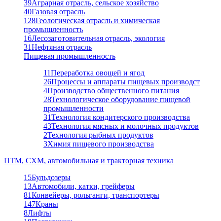
39
Аграрная отрасль, сельское хозяйство
40
Газовая отрасль
128
Геологическая отрасль и химическая
промышленность
16
Лесозаготовительная отрасль, экология
31
Нефтяная отрасль
Пищевая промышленность
11
Переработка овощей и ягод
26
Процессы и аппараты пищевых производст
4
Производство общественного питания
28
Технологическое оборудование пищевой
промышленности
31
Технология кондитерского производства
43
Технология мясных и молочных продуктов
2
Технология рыбных продуктов
3
Химия пищевого производства
ПТМ, СХМ, автомобильная и тракторная техника
15
Бульдозеры
13
Автомобили, катки, грейферы
81
Конвейеры, рольганги, транспортеры
147
Краны
8
Лифты