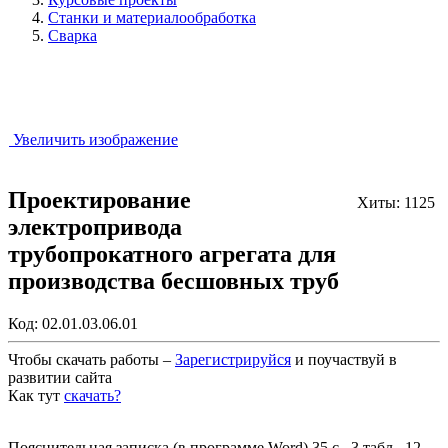
Станки и материалообработка
Сварка
Увеличить изображение
Проектирование
Хиты: 1125
электропривода
трубопрокатного агрегата для
производства бесшовных труб
Код:
02.01.03.06.01
Чтобы скачать работы –
Зарегистрируйся
и поучаствуй в
развитии сайта
Как тут
скачать?
Закрыть работу?
Пояснительная записка (в программе Word) 35 с., 3 табл., 12