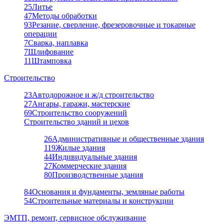
25
Литье
47
Методы обработки
93
Резание, сверление, фрезеровочные и токарные
операции
7
Сварка, наплавка
7
Шлифование
11
Штамповка
Строительство
23
Автодорожное и ж/д строительство
27
Ангары, гаражи, мастерские
69
Строительство сооружений
Строительство зданий и цехов
26
Административные и общественные здания
119
Жилые здания
44
Индивидуальные здания
27
Коммерческие здания
80
Производственные здания
84
Основания и фундаменты, земляные работы
54
Строительные материалы и конструкции
ЭМТП, ремонт, сервисное обслуживание