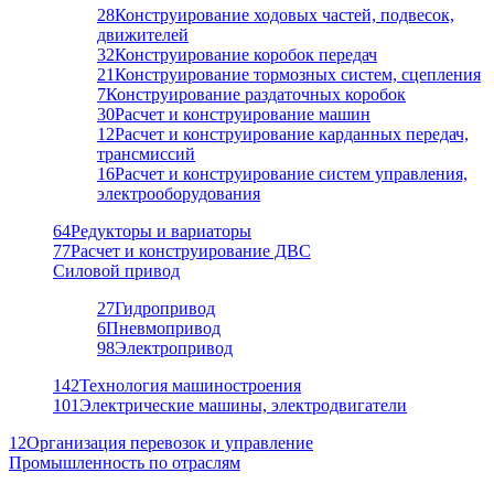
28
Конструирование ходовых частей, подвесок,
движителей
32
Конструирование коробок передач
21
Конструирование тормозных систем, сцепления
7
Конструирование раздаточных коробок
30
Расчет и конструирование машин
12
Расчет и конструирование карданных передач,
трансмиссий
16
Расчет и конструирование систем управления,
электрооборудования
64
Редукторы и вариаторы
77
Расчет и конструирование ДВС
Силовой привод
27
Гидропривод
6
Пневмопривод
98
Электропривод
142
Технология машиностроения
101
Электрические машины, электродвигатели
12
Организация перевозок и управление
Промышленность по отраслям