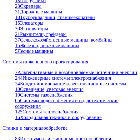
18
Погрузчики
23
Скреперы
31
Дорожные машины
10
Трубоукладчики, траншеекопатели
15
Элеваторы
30
Экскаваторы
21
Рыхлители, грейдеры
37
Сельскохозяйственные машины, комбайны
15
Железнодорожные машины
5
Лесные машины
Системы инженерного проектирования
7
Альтернативные и возобновляемые источники энергии
244
Инженерные системы электроснабжения
24
Кондиционирование и вентиляционные системы
10
Освещение, световая энергия
10
Системы газоснабжения
65
Системы водоснабжения и гидротехнические
сооружения
125
Системы теплоснабжения
16
Холодильная техника и оборудование
Станки и материалообработка
83
Инструмент и станочные приспособления