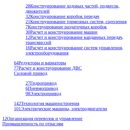
28
Конструирование ходовых частей, подвесок,
движителей
32
Конструирование коробок передач
21
Конструирование тормозных систем, сцепления
7
Конструирование раздаточных коробок
30
Расчет и конструирование машин
12
Расчет и конструирование карданных передач,
трансмиссий
16
Расчет и конструирование систем управления,
электрооборудования
64
Редукторы и вариаторы
77
Расчет и конструирование ДВС
Силовой привод
27
Гидропривод
6
Пневмопривод
98
Электропривод
142
Технология машиностроения
101
Электрические машины, электродвигатели
12
Организация перевозок и управление
Промышленность по отраслям