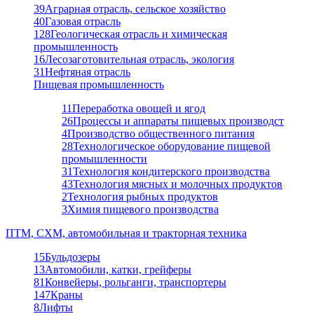
39
Аграрная отрасль, сельское хозяйство
40
Газовая отрасль
128
Геологическая отрасль и химическая
промышленность
16
Лесозаготовительная отрасль, экология
31
Нефтяная отрасль
Пищевая промышленность
11
Переработка овощей и ягод
26
Процессы и аппараты пищевых производст
4
Производство общественного питания
28
Технологическое оборудование пищевой
промышленности
31
Технология кондитерского производства
43
Технология мясных и молочных продуктов
2
Технология рыбных продуктов
3
Химия пищевого производства
ПТМ, СХМ, автомобильная и тракторная техника
15
Бульдозеры
13
Автомобили, катки, грейферы
81
Конвейеры, рольганги, транспортеры
147
Краны
8
Лифты