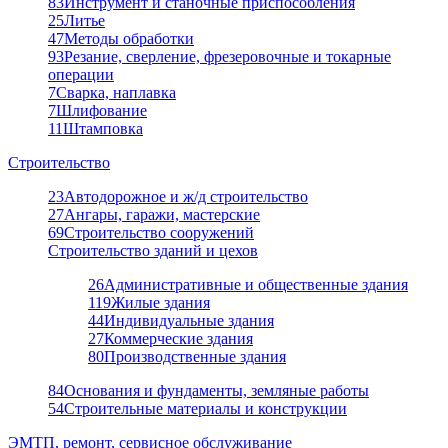
83
Инструмент и станочные приспособления
25
Литье
47
Методы обработки
93
Резание, сверление, фрезеровочные и токарные
операции
7
Сварка, наплавка
7
Шлифование
11
Штамповка
Строительство
23
Автодорожное и ж/д строительство
27
Ангары, гаражи, мастерские
69
Строительство сооружений
Строительство зданий и цехов
26
Административные и общественные здания
119
Жилые здания
44
Индивидуальные здания
27
Коммерческие здания
80
Производственные здания
84
Основания и фундаменты, земляные работы
54
Строительные материалы и конструкции
ЭМТП, ремонт, сервисное обслуживание