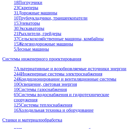
18
Погрузчики
23
Скреперы
31
Дорожные машины
10
Трубоукладчики, траншеекопатели
15
Элеваторы
30
Экскаваторы
21
Рыхлители, грейдеры
37
Сельскохозяйственные машины, комбайны
15
Железнодорожные машины
5
Лесные машины
Системы инженерного проектирования
7
Альтернативные и возобновляемые источники энергии
244
Инженерные системы электроснабжения
24
Кондиционирование и вентиляционные системы
10
Освещение, световая энергия
10
Системы газоснабжения
65
Системы водоснабжения и гидротехнические
сооружения
125
Системы теплоснабжения
16
Холодильная техника и оборудование
Станки и материалообработка