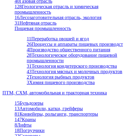
40
Газовая отрасль
128
Геологическая отрасль и химическая
промышленность
16
Лесозаготовительная отрасль, экология
31
Нефтяная отрасль
Пищевая промышленность
11
Переработка овощей и ягод
26
Процессы и аппараты пищевых производст
4
Производство общественного питания
28
Технологическое оборудование пищевой
промышленности
31
Технология кондитерского производства
43
Технология мясных и молочных продуктов
2
Технология рыбных продуктов
3
Химия пищевого производства
ПТМ, СХМ, автомобильная и тракторная техника
15
Бульдозеры
13
Автомобили, катки, грейферы
81
Конвейеры, рольганги, транспортеры
147
Краны
8
Лифты
18
Погрузчики
23
Скреперы