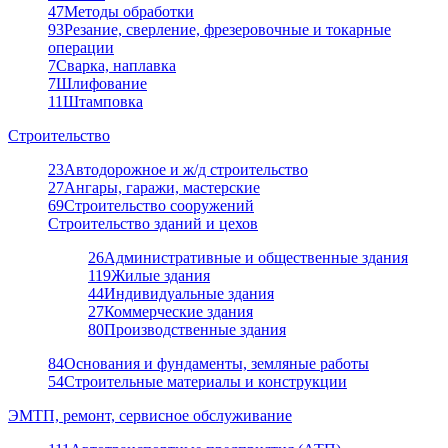
47
Методы обработки
93
Резание, сверление, фрезеровочные и токарные
операции
7
Сварка, наплавка
7
Шлифование
11
Штамповка
Строительство
23
Автодорожное и ж/д строительство
27
Ангары, гаражи, мастерские
69
Строительство сооружений
Строительство зданий и цехов
26
Административные и общественные здания
119
Жилые здания
44
Индивидуальные здания
27
Коммерческие здания
80
Производственные здания
84
Основания и фундаменты, земляные работы
54
Строительные материалы и конструкции
ЭМТП, ремонт, сервисное обслуживание