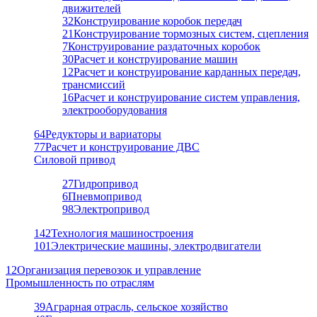
движителей
32
Конструирование коробок передач
21
Конструирование тормозных систем, сцепления
7
Конструирование раздаточных коробок
30
Расчет и конструирование машин
12
Расчет и конструирование карданных передач,
трансмиссий
16
Расчет и конструирование систем управления,
электрооборудования
64
Редукторы и вариаторы
77
Расчет и конструирование ДВС
Силовой привод
27
Гидропривод
6
Пневмопривод
98
Электропривод
142
Технология машиностроения
101
Электрические машины, электродвигатели
12
Организация перевозок и управление
Промышленность по отраслям
39
Аграрная отрасль, сельское хозяйство