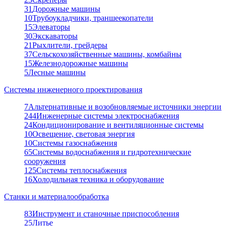
31
Дорожные машины
10
Трубоукладчики, траншеекопатели
15
Элеваторы
30
Экскаваторы
21
Рыхлители, грейдеры
37
Сельскохозяйственные машины, комбайны
15
Железнодорожные машины
5
Лесные машины
Системы инженерного проектирования
7
Альтернативные и возобновляемые источники энергии
244
Инженерные системы электроснабжения
24
Кондиционирование и вентиляционные системы
10
Освещение, световая энергия
10
Системы газоснабжения
65
Системы водоснабжения и гидротехнические
сооружения
125
Системы теплоснабжения
16
Холодильная техника и оборудование
Станки и материалообработка
83
Инструмент и станочные приспособления
25
Литье