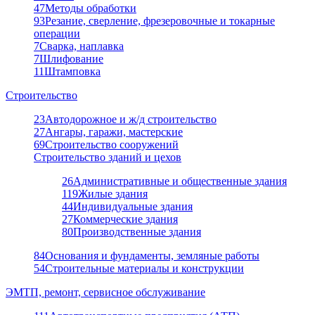
47
Методы обработки
93
Резание, сверление, фрезеровочные и токарные
операции
7
Сварка, наплавка
7
Шлифование
11
Штамповка
Строительство
23
Автодорожное и ж/д строительство
27
Ангары, гаражи, мастерские
69
Строительство сооружений
Строительство зданий и цехов
26
Административные и общественные здания
119
Жилые здания
44
Индивидуальные здания
27
Коммерческие здания
80
Производственные здания
84
Основания и фундаменты, земляные работы
54
Строительные материалы и конструкции
ЭМТП, ремонт, сервисное обслуживание