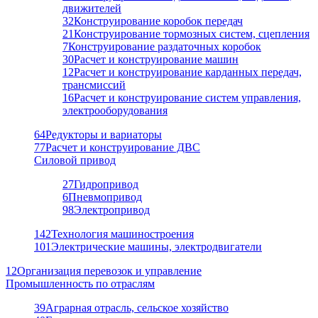
движителей
32
Конструирование коробок передач
21
Конструирование тормозных систем, сцепления
7
Конструирование раздаточных коробок
30
Расчет и конструирование машин
12
Расчет и конструирование карданных передач,
трансмиссий
16
Расчет и конструирование систем управления,
электрооборудования
64
Редукторы и вариаторы
77
Расчет и конструирование ДВС
Силовой привод
27
Гидропривод
6
Пневмопривод
98
Электропривод
142
Технология машиностроения
101
Электрические машины, электродвигатели
12
Организация перевозок и управление
Промышленность по отраслям
39
Аграрная отрасль, сельское хозяйство