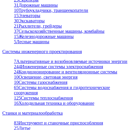
31
Дорожные машины
10
Трубоукладчики, траншеекопатели
15
Элеваторы
30
Экскаваторы
21
Рыхлители, грейдеры
37
Сельскохозяйственные машины, комбайны
15
Железнодорожные машины
5
Лесные машины
Системы инженерного проектирования
7
Альтернативные и возобновляемые источники энергии
244
Инженерные системы электроснабжения
24
Кондиционирование и вентиляционные системы
10
Освещение, световая энергия
10
Системы газоснабжения
65
Системы водоснабжения и гидротехнические
сооружения
125
Системы теплоснабжения
16
Холодильная техника и оборудование
Станки и материалообработка
83
Инструмент и станочные приспособления
25
Литье