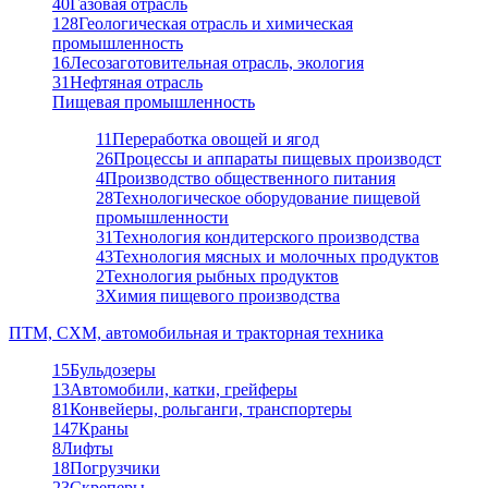
40
Газовая отрасль
128
Геологическая отрасль и химическая
промышленность
16
Лесозаготовительная отрасль, экология
31
Нефтяная отрасль
Пищевая промышленность
11
Переработка овощей и ягод
26
Процессы и аппараты пищевых производст
4
Производство общественного питания
28
Технологическое оборудование пищевой
промышленности
31
Технология кондитерского производства
43
Технология мясных и молочных продуктов
2
Технология рыбных продуктов
3
Химия пищевого производства
ПТМ, СХМ, автомобильная и тракторная техника
15
Бульдозеры
13
Автомобили, катки, грейферы
81
Конвейеры, рольганги, транспортеры
147
Краны
8
Лифты
18
Погрузчики
23
Скреперы