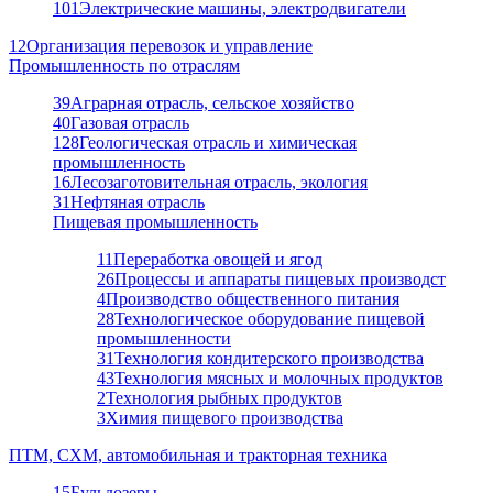
101
Электрические машины, электродвигатели
12
Организация перевозок и управление
Промышленность по отраслям
39
Аграрная отрасль, сельское хозяйство
40
Газовая отрасль
128
Геологическая отрасль и химическая
промышленность
16
Лесозаготовительная отрасль, экология
31
Нефтяная отрасль
Пищевая промышленность
11
Переработка овощей и ягод
26
Процессы и аппараты пищевых производст
4
Производство общественного питания
28
Технологическое оборудование пищевой
промышленности
31
Технология кондитерского производства
43
Технология мясных и молочных продуктов
2
Технология рыбных продуктов
3
Химия пищевого производства
ПТМ, СХМ, автомобильная и тракторная техника
15
Бульдозеры