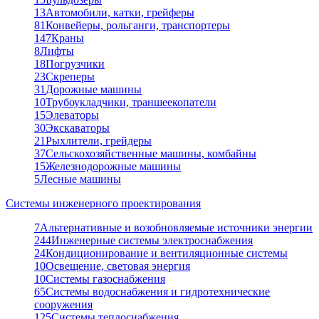
13
Автомобили, катки, грейферы
81
Конвейеры, рольганги, транспортеры
147
Краны
8
Лифты
18
Погрузчики
23
Скреперы
31
Дорожные машины
10
Трубоукладчики, траншеекопатели
15
Элеваторы
30
Экскаваторы
21
Рыхлители, грейдеры
37
Сельскохозяйственные машины, комбайны
15
Железнодорожные машины
5
Лесные машины
Системы инженерного проектирования
7
Альтернативные и возобновляемые источники энергии
244
Инженерные системы электроснабжения
24
Кондиционирование и вентиляционные системы
10
Освещение, световая энергия
10
Системы газоснабжения
65
Системы водоснабжения и гидротехнические
сооружения
125
Системы теплоснабжения