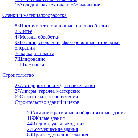
16
Холодильная техника и оборудование
Станки и материалообработка
83
Инструмент и станочные приспособления
25
Литье
47
Методы обработки
93
Резание, сверление, фрезеровочные и токарные
операции
7
Сварка, наплавка
7
Шлифование
11
Штамповка
Строительство
23
Автодорожное и ж/д строительство
27
Ангары, гаражи, мастерские
69
Строительство сооружений
Строительство зданий и цехов
26
Административные и общественные здания
119
Жилые здания
44
Индивидуальные здания
27
Коммерческие здания
80
Производственные здания