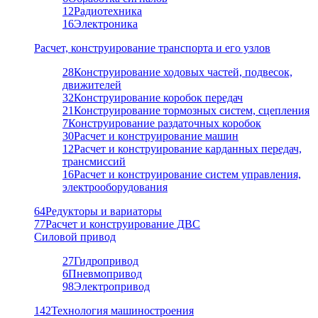
12
Радиотехника
16
Электроника
Расчет, конструирование транспорта и его узлов
28
Конструирование ходовых частей, подвесок,
движителей
32
Конструирование коробок передач
21
Конструирование тормозных систем, сцепления
7
Конструирование раздаточных коробок
30
Расчет и конструирование машин
12
Расчет и конструирование карданных передач,
трансмиссий
16
Расчет и конструирование систем управления,
электрооборудования
64
Редукторы и вариаторы
77
Расчет и конструирование ДВС
Силовой привод
27
Гидропривод
6
Пневмопривод
98
Электропривод
142
Технология машиностроения