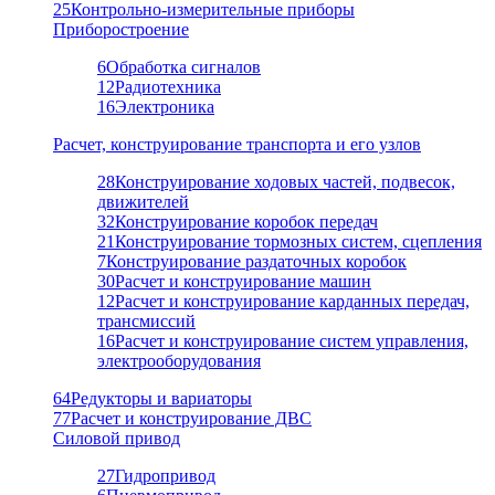
25
Контрольно-измерительные приборы
Приборостроение
6
Обработка сигналов
12
Радиотехника
16
Электроника
Расчет, конструирование транспорта и его узлов
28
Конструирование ходовых частей, подвесок,
движителей
32
Конструирование коробок передач
21
Конструирование тормозных систем, сцепления
7
Конструирование раздаточных коробок
30
Расчет и конструирование машин
12
Расчет и конструирование карданных передач,
трансмиссий
16
Расчет и конструирование систем управления,
электрооборудования
64
Редукторы и вариаторы
77
Расчет и конструирование ДВС
Силовой привод
27
Гидропривод