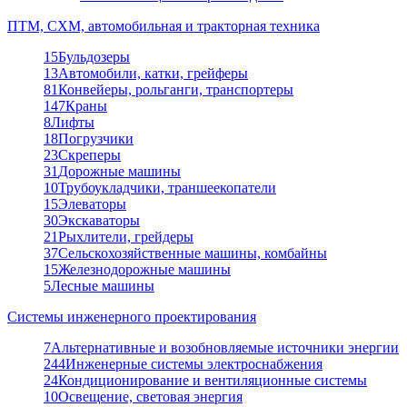
ПТМ, СХМ, автомобильная и тракторная техника
15
Бульдозеры
13
Автомобили, катки, грейферы
81
Конвейеры, рольганги, транспортеры
147
Краны
8
Лифты
18
Погрузчики
23
Скреперы
31
Дорожные машины
10
Трубоукладчики, траншеекопатели
15
Элеваторы
30
Экскаваторы
21
Рыхлители, грейдеры
37
Сельскохозяйственные машины, комбайны
15
Железнодорожные машины
5
Лесные машины
Системы инженерного проектирования
7
Альтернативные и возобновляемые источники энергии
244
Инженерные системы электроснабжения
24
Кондиционирование и вентиляционные системы
10
Освещение, световая энергия