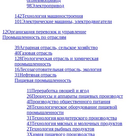
6
Пневмопривод
98
Электропривод
142
Технология машиностроения
101
Электрические машины, электродвигатели
12
Организация перевозок и управление
Промышленность по отраслям
39
Аграрная отрасль, сельское хозяйство
40
Газовая отрасль
128
Геологическая отрасль и химическая
промышленность
16
Лесозаготовительная отрасль, экология
31
Нефтяная отрасль
Пищевая промышленность
11
Переработка овощей и ягод
26
Процессы и аппараты пищевых производст
4
Производство общественного питания
28
Технологическое оборудование пищевой
промышленности
31
Технология кондитерского производства
43
Технология мясных и молочных продуктов
2
Технология рыбных продуктов
3
Химия пищевого производства