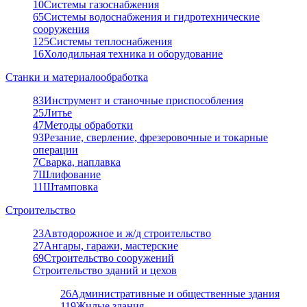
10
Системы газоснабжения
65
Системы водоснабжения и гидротехнические
сооружения
125
Системы теплоснабжения
16
Холодильная техника и оборудование
Станки и материалообработка
83
Инструмент и станочные приспособления
25
Литье
47
Методы обработки
93
Резание, сверление, фрезеровочные и токарные
операции
7
Сварка, наплавка
7
Шлифование
11
Штамповка
Строительство
23
Автодорожное и ж/д строительство
27
Ангары, гаражи, мастерские
69
Строительство сооружений
Строительство зданий и цехов
26
Административные и общественные здания
119
Жилые здания