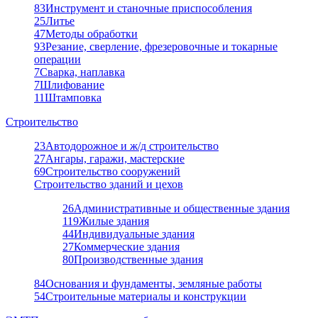
83
Инструмент и станочные приспособления
25
Литье
47
Методы обработки
93
Резание, сверление, фрезеровочные и токарные
операции
7
Сварка, наплавка
7
Шлифование
11
Штамповка
Строительство
23
Автодорожное и ж/д строительство
27
Ангары, гаражи, мастерские
69
Строительство сооружений
Строительство зданий и цехов
26
Административные и общественные здания
119
Жилые здания
44
Индивидуальные здания
27
Коммерческие здания
80
Производственные здания
84
Основания и фундаменты, земляные работы
54
Строительные материалы и конструкции