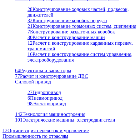
28
Конструирование ходовых частей, подвесок,
движителей
32
Конструирование коробок передач
21
Конструирование тормозных систем, сцепления
7
Конструирование раздаточных коробок
30
Расчет и конструирование машин
12
Расчет и конструирование карданных передач,
трансмиссий
16
Расчет и конструирование систем управления,
электрооборудования
64
Редукторы и вариаторы
77
Расчет и конструирование ДВС
Силовой привод
27
Гидропривод
6
Пневмопривод
98
Электропривод
142
Технология машиностроения
101
Электрические машины, электродвигатели
12
Организация перевозок и управление
Промышленность по отраслям