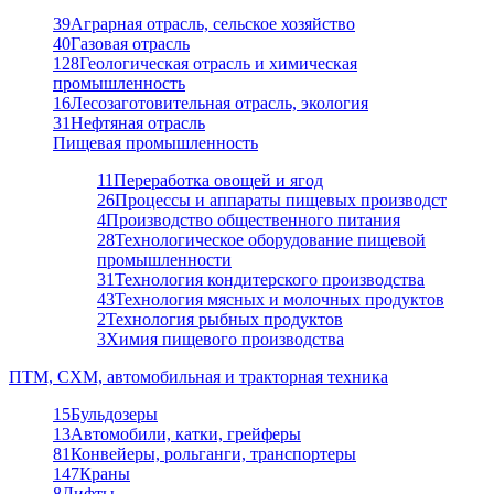
39
Аграрная отрасль, сельское хозяйство
40
Газовая отрасль
128
Геологическая отрасль и химическая
промышленность
16
Лесозаготовительная отрасль, экология
31
Нефтяная отрасль
Пищевая промышленность
11
Переработка овощей и ягод
26
Процессы и аппараты пищевых производст
4
Производство общественного питания
28
Технологическое оборудование пищевой
промышленности
31
Технология кондитерского производства
43
Технология мясных и молочных продуктов
2
Технология рыбных продуктов
3
Химия пищевого производства
ПТМ, СХМ, автомобильная и тракторная техника
15
Бульдозеры
13
Автомобили, катки, грейферы
81
Конвейеры, рольганги, транспортеры
147
Краны
8
Лифты