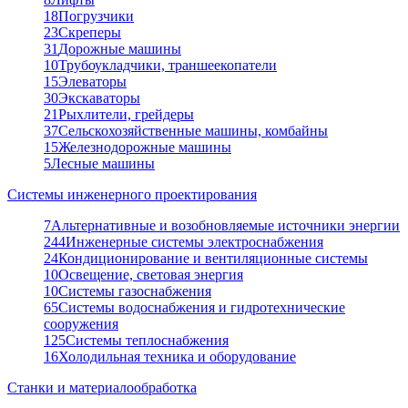
18
Погрузчики
23
Скреперы
31
Дорожные машины
10
Трубоукладчики, траншеекопатели
15
Элеваторы
30
Экскаваторы
21
Рыхлители, грейдеры
37
Сельскохозяйственные машины, комбайны
15
Железнодорожные машины
5
Лесные машины
Системы инженерного проектирования
7
Альтернативные и возобновляемые источники энергии
244
Инженерные системы электроснабжения
24
Кондиционирование и вентиляционные системы
10
Освещение, световая энергия
10
Системы газоснабжения
65
Системы водоснабжения и гидротехнические
сооружения
125
Системы теплоснабжения
16
Холодильная техника и оборудование
Станки и материалообработка