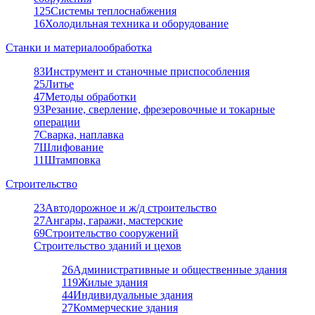
125
Системы теплоснабжения
16
Холодильная техника и оборудование
Станки и материалообработка
83
Инструмент и станочные приспособления
25
Литье
47
Методы обработки
93
Резание, сверление, фрезеровочные и токарные
операции
7
Сварка, наплавка
7
Шлифование
11
Штамповка
Строительство
23
Автодорожное и ж/д строительство
27
Ангары, гаражи, мастерские
69
Строительство сооружений
Строительство зданий и цехов
26
Административные и общественные здания
119
Жилые здания
44
Индивидуальные здания
27
Коммерческие здания