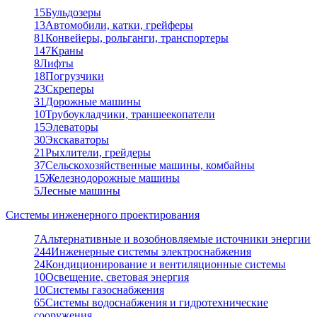
15
Бульдозеры
13
Автомобили, катки, грейферы
81
Конвейеры, рольганги, транспортеры
147
Краны
8
Лифты
18
Погрузчики
23
Скреперы
31
Дорожные машины
10
Трубоукладчики, траншеекопатели
15
Элеваторы
30
Экскаваторы
21
Рыхлители, грейдеры
37
Сельскохозяйственные машины, комбайны
15
Железнодорожные машины
5
Лесные машины
Системы инженерного проектирования
7
Альтернативные и возобновляемые источники энергии
244
Инженерные системы электроснабжения
24
Кондиционирование и вентиляционные системы
10
Освещение, световая энергия
10
Системы газоснабжения
65
Системы водоснабжения и гидротехнические
сооружения