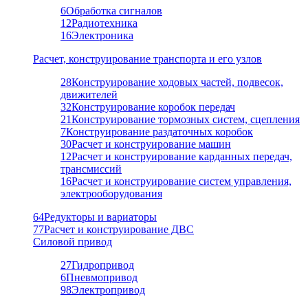
6
Обработка сигналов
12
Радиотехника
16
Электроника
Расчет, конструирование транспорта и его узлов
28
Конструирование ходовых частей, подвесок,
движителей
32
Конструирование коробок передач
21
Конструирование тормозных систем, сцепления
7
Конструирование раздаточных коробок
30
Расчет и конструирование машин
12
Расчет и конструирование карданных передач,
трансмиссий
16
Расчет и конструирование систем управления,
электрооборудования
64
Редукторы и вариаторы
77
Расчет и конструирование ДВС
Силовой привод
27
Гидропривод
6
Пневмопривод
98
Электропривод