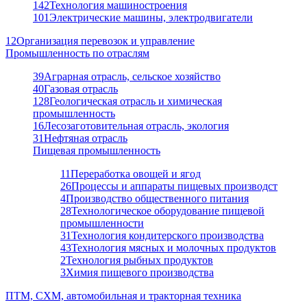
142
Технология машиностроения
101
Электрические машины, электродвигатели
12
Организация перевозок и управление
Промышленность по отраслям
39
Аграрная отрасль, сельское хозяйство
40
Газовая отрасль
128
Геологическая отрасль и химическая
промышленность
16
Лесозаготовительная отрасль, экология
31
Нефтяная отрасль
Пищевая промышленность
11
Переработка овощей и ягод
26
Процессы и аппараты пищевых производст
4
Производство общественного питания
28
Технологическое оборудование пищевой
промышленности
31
Технология кондитерского производства
43
Технология мясных и молочных продуктов
2
Технология рыбных продуктов
3
Химия пищевого производства
ПТМ, СХМ, автомобильная и тракторная техника