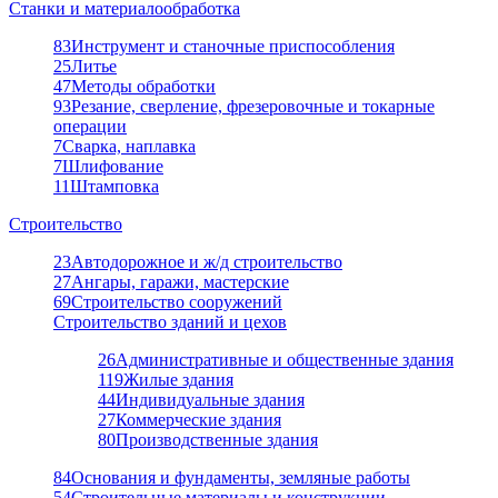
Станки и материалообработка
83
Инструмент и станочные приспособления
25
Литье
47
Методы обработки
93
Резание, сверление, фрезеровочные и токарные
операции
7
Сварка, наплавка
7
Шлифование
11
Штамповка
Строительство
23
Автодорожное и ж/д строительство
27
Ангары, гаражи, мастерские
69
Строительство сооружений
Строительство зданий и цехов
26
Административные и общественные здания
119
Жилые здания
44
Индивидуальные здания
27
Коммерческие здания
80
Производственные здания
84
Основания и фундаменты, земляные работы
54
Строительные материалы и конструкции