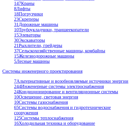
147
Краны
8
Лифты
18
Погрузчики
23
Скреперы
31
Дорожные машины
10
Трубоукладчики, траншеекопатели
15
Элеваторы
30
Экскаваторы
21
Рыхлители, грейдеры
37
Сельскохозяйственные машины, комбайны
15
Железнодорожные машины
5
Лесные машины
Системы инженерного проектирования
7
Альтернативные и возобновляемые источники энергии
244
Инженерные системы электроснабжения
24
Кондиционирование и вентиляционные системы
10
Освещение, световая энергия
10
Системы газоснабжения
65
Системы водоснабжения и гидротехнические
сооружения
125
Системы теплоснабжения
16
Холодильная техника и оборудование