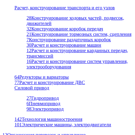
Расчет, конструирование транспорта и его узлов
28
Конструирование ходовых частей, подвесок,
движителей
32
Конструирование коробок передач
21
Конструирование тормозных систем, сцепления
7
Конструирование раздаточных коробок
30
Расчет и конструирование машин
12
Расчет и конструирование карданных передач,
трансмиссий
16
Расчет и конструирование систем управления,
электрооборудования
64
Редукторы и вариаторы
77
Расчет и конструирование ДВС
Силовой привод
27
Гидропривод
6
Пневмопривод
98
Электропривод
142
Технология машиностроения
101
Электрические машины, электродвигатели
12
Организация перевозок и управление