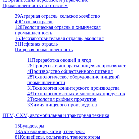
Промышленность по отраслям
39
Аграрная отрасль, сельское хозяйство
40
Газовая отрасль
128
Геологическая отрасль и химическая
промышленность
16
Лесозаготовительная отрасль, экология
31
Нефтяная отрасль
Пищевая промышленность
11
Переработка овощей и ягод
26
Процессы и аппараты пищевых производст
4
Производство общественного питания
28
Технологическое оборудование пищевой
промышленности
31
Технология кондитерского производства
43
Технология мясных и молочных продуктов
2
Технология рыбных продуктов
3
Химия пищевого производства
ПТМ, СХМ, автомобильная и тракторная техника
15
Бульдозеры
13
Автомобили, катки, грейферы
81
Конвейеры, рольганги, транспортеры