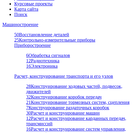
Курсовые проекты
Карта сайта
Поиск
Машиностроение
50
Восстановление деталей
25
Контрольно-измерительные приборы
Приборостроение
6
Обработка сигналов
12
Радиотехника
16
Электроника
Расчет, конструирование транспорта и его узлов
28
Конструирование ходовых частей, подвесок,
движителей
32
Конструирование коробок передач
21
Конструирование тормозных систем, сцепления
7
Конструирование раздаточных коробок
30
Расчет и конструирование машин
12
Расчет и конструирование карданных передач,
трансмиссий
16
Расчет и конструирование систем управления,