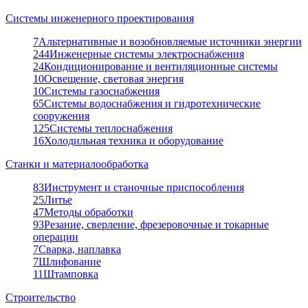
Системы инженерного проектирования
7
Альтернативные и возобновляемые источники энергии
244
Инженерные системы электроснабжения
24
Кондиционирование и вентиляционные системы
10
Освещение, световая энергия
10
Системы газоснабжения
65
Системы водоснабжения и гидротехнические
сооружения
125
Системы теплоснабжения
16
Холодильная техника и оборудование
Станки и материалообработка
83
Инструмент и станочные приспособления
25
Литье
47
Методы обработки
93
Резание, сверление, фрезеровочные и токарные
операции
7
Сварка, наплавка
7
Шлифование
11
Штамповка
Строительство