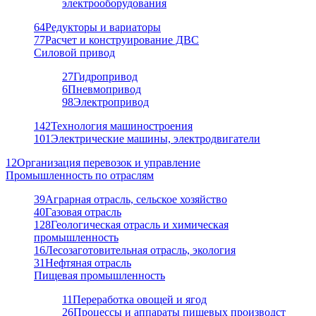
электрооборудования
64
Редукторы и вариаторы
77
Расчет и конструирование ДВС
Силовой привод
27
Гидропривод
6
Пневмопривод
98
Электропривод
142
Технология машиностроения
101
Электрические машины, электродвигатели
12
Организация перевозок и управление
Промышленность по отраслям
39
Аграрная отрасль, сельское хозяйство
40
Газовая отрасль
128
Геологическая отрасль и химическая
промышленность
16
Лесозаготовительная отрасль, экология
31
Нефтяная отрасль
Пищевая промышленность
11
Переработка овощей и ягод
26
Процессы и аппараты пищевых производст