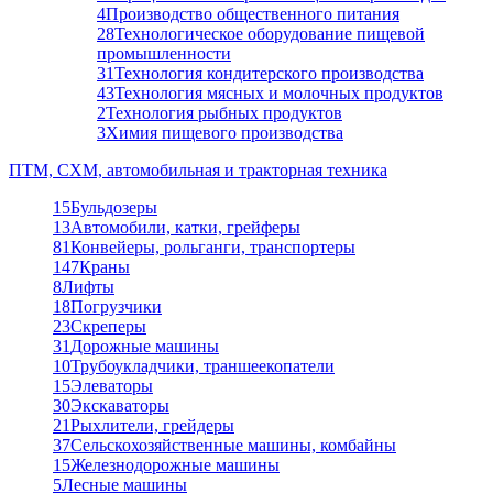
4
Производство общественного питания
28
Технологическое оборудование пищевой
промышленности
31
Технология кондитерского производства
43
Технология мясных и молочных продуктов
2
Технология рыбных продуктов
3
Химия пищевого производства
ПТМ, СХМ, автомобильная и тракторная техника
15
Бульдозеры
13
Автомобили, катки, грейферы
81
Конвейеры, рольганги, транспортеры
147
Краны
8
Лифты
18
Погрузчики
23
Скреперы
31
Дорожные машины
10
Трубоукладчики, траншеекопатели
15
Элеваторы
30
Экскаваторы
21
Рыхлители, грейдеры
37
Сельскохозяйственные машины, комбайны
15
Железнодорожные машины
5
Лесные машины