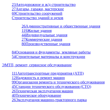
23
Автодорожное и ж/д строительство
27
Ангары, гаражи, мастерские
69
Строительство сооружений
Строительство зданий и цехов
26
Административные и общественные здания
119
Жилые здания
44
Индивидуальные здания
27
Коммерческие здания
80
Производственные здания
84
Основания и фундаменты, земляные работы
54
Строительные материалы и конструкции
ЭМТП, ремонт, сервисное обслуживание
111
Автотранспортные предприятия (АТП)
12
Надежность и ремонт машин
99
Организация ремонта и технического обслуживания
45
Станции технического обслуживания (СТО)
26
Техническая эксплуатация машин
40
Техническое оборудование
26
Эксплуатация машино-тракторного парка