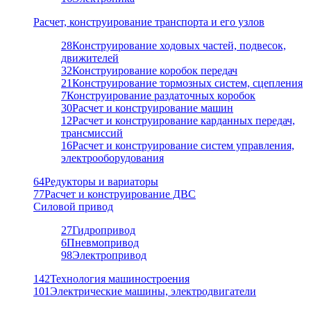
Расчет, конструирование транспорта и его узлов
28
Конструирование ходовых частей, подвесок,
движителей
32
Конструирование коробок передач
21
Конструирование тормозных систем, сцепления
7
Конструирование раздаточных коробок
30
Расчет и конструирование машин
12
Расчет и конструирование карданных передач,
трансмиссий
16
Расчет и конструирование систем управления,
электрооборудования
64
Редукторы и вариаторы
77
Расчет и конструирование ДВС
Силовой привод
27
Гидропривод
6
Пневмопривод
98
Электропривод
142
Технология машиностроения
101
Электрические машины, электродвигатели