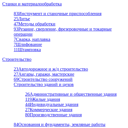
Станки и материалообработка
83
Инструмент и станочные приспособления
25
Литье
47
Методы обработки
93
Резание, сверление, фрезеровочные и токарные
операции
7
Сварка, наплавка
7
Шлифование
11
Штамповка
Строительство
23
Автодорожное и ж/д строительство
27
Ангары, гаражи, мастерские
69
Строительство сооружений
Строительство зданий и цехов
26
Административные и общественные здания
119
Жилые здания
44
Индивидуальные здания
27
Коммерческие здания
80
Производственные здания
84
Основания и фундаменты, земляные работы