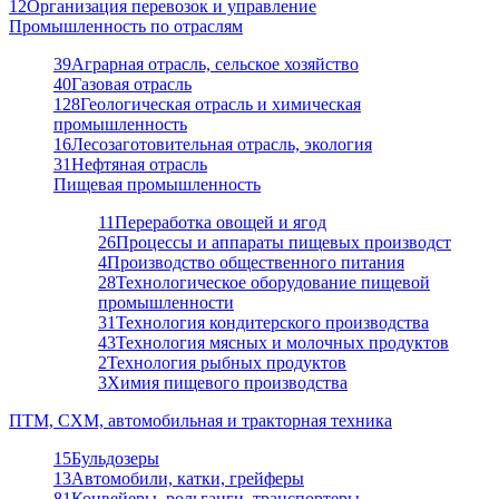
12
Организация перевозок и управление
Промышленность по отраслям
39
Аграрная отрасль, сельское хозяйство
40
Газовая отрасль
128
Геологическая отрасль и химическая
промышленность
16
Лесозаготовительная отрасль, экология
31
Нефтяная отрасль
Пищевая промышленность
11
Переработка овощей и ягод
26
Процессы и аппараты пищевых производст
4
Производство общественного питания
28
Технологическое оборудование пищевой
промышленности
31
Технология кондитерского производства
43
Технология мясных и молочных продуктов
2
Технология рыбных продуктов
3
Химия пищевого производства
ПТМ, СХМ, автомобильная и тракторная техника
15
Бульдозеры
13
Автомобили, катки, грейферы
81
Конвейеры, рольганги, транспортеры