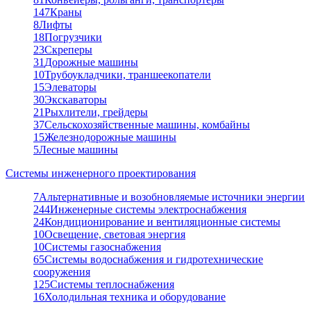
147
Краны
8
Лифты
18
Погрузчики
23
Скреперы
31
Дорожные машины
10
Трубоукладчики, траншеекопатели
15
Элеваторы
30
Экскаваторы
21
Рыхлители, грейдеры
37
Сельскохозяйственные машины, комбайны
15
Железнодорожные машины
5
Лесные машины
Системы инженерного проектирования
7
Альтернативные и возобновляемые источники энергии
244
Инженерные системы электроснабжения
24
Кондиционирование и вентиляционные системы
10
Освещение, световая энергия
10
Системы газоснабжения
65
Системы водоснабжения и гидротехнические
сооружения
125
Системы теплоснабжения
16
Холодильная техника и оборудование