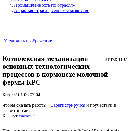
Промышленность по отраслям
Аграрная отрасль, сельское хозяйство
Увеличить изображение
Комплексная механизация
Хиты: 1107
основных технологических
процессов в кормоцехе молочной
фермы КРС
Код:
02.01.06.07.04
Чтобы скачать работы –
Зарегистрируйся
и поучаствуй в
развитии сайта
Как тут
скачать?
Закрыть работу?
Пояснительная записка (в программе Word) 35 стр., 6 табл., 1