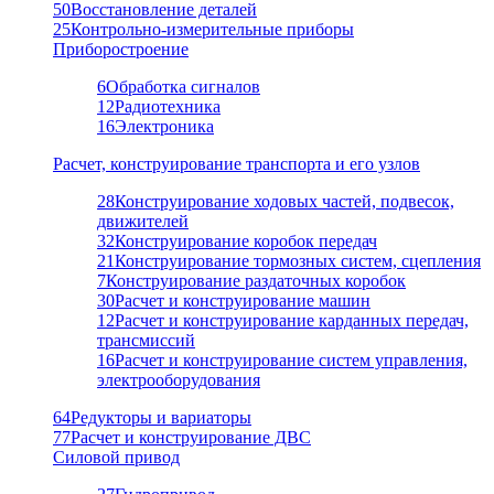
50
Восстановление деталей
25
Контрольно-измерительные приборы
Приборостроение
6
Обработка сигналов
12
Радиотехника
16
Электроника
Расчет, конструирование транспорта и его узлов
28
Конструирование ходовых частей, подвесок,
движителей
32
Конструирование коробок передач
21
Конструирование тормозных систем, сцепления
7
Конструирование раздаточных коробок
30
Расчет и конструирование машин
12
Расчет и конструирование карданных передач,
трансмиссий
16
Расчет и конструирование систем управления,
электрооборудования
64
Редукторы и вариаторы
77
Расчет и конструирование ДВС
Силовой привод