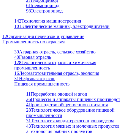
27
Гидропривод
6
Пневмопривод
98
Электропривод
142
Технология машиностроения
101
Электрические машины, электродвигатели
12
Организация перевозок и управление
Промышленность по отраслям
39
Аграрная отрасль, сельское хозяйство
40
Газовая отрасль
128
Геологическая отрасль и химическая
промышленность
16
Лесозаготовительная отрасль, экология
31
Нефтяная отрасль
Пищевая промышленность
11
Переработка овощей и ягод
26
Процессы и аппараты пищевых производст
4
Производство общественного питания
28
Технологическое оборудование пищевой
промышленности
31
Технология кондитерского производства
43
Технология мясных и молочных продуктов
2
Технология рыбных продуктов