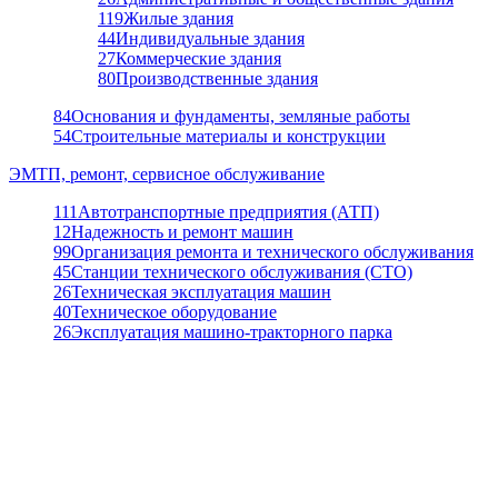
119
Жилые здания
44
Индивидуальные здания
27
Коммерческие здания
80
Производственные здания
84
Основания и фундаменты, земляные работы
54
Строительные материалы и конструкции
ЭМТП, ремонт, сервисное обслуживание
111
Автотранспортные предприятия (АТП)
12
Надежность и ремонт машин
99
Организация ремонта и технического обслуживания
45
Станции технического обслуживания (СТО)
26
Техническая эксплуатация машин
40
Техническое оборудование
26
Эксплуатация машино-тракторного парка