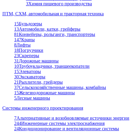
3
Химия пищевого производства
ПТМ, СХМ, автомобильная и тракторная техника
15
Бульдозеры
13
Автомобили, катки, грейферы
81
Конвейеры, рольганги, транспортеры
147
Краны
8
Лифты
18
Погрузчики
23
Скреперы
31
Дорожные машины
10
Трубоукладчики, траншеекопатели
15
Элеваторы
30
Экскаваторы
21
Рыхлители, грейдеры
37
Сельскохозяйственные машины, комбайны
15
Железнодорожные машины
5
Лесные машины
Системы инженерного проектирования
7
Альтернативные и возобновляемые источники энергии
244
Инженерные системы электроснабжения
24
Кондиционирование и вентиляционные системы