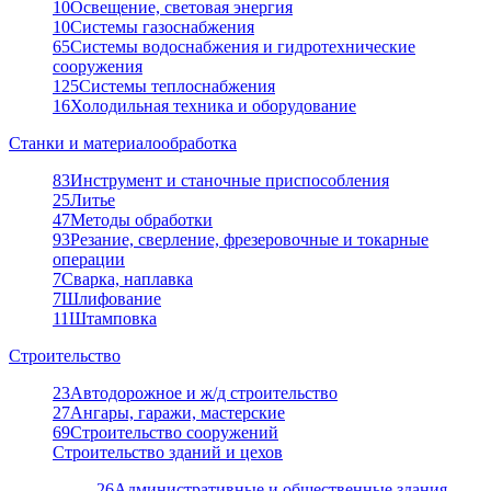
10
Освещение, световая энергия
10
Системы газоснабжения
65
Системы водоснабжения и гидротехнические
сооружения
125
Системы теплоснабжения
16
Холодильная техника и оборудование
Станки и материалообработка
83
Инструмент и станочные приспособления
25
Литье
47
Методы обработки
93
Резание, сверление, фрезеровочные и токарные
операции
7
Сварка, наплавка
7
Шлифование
11
Штамповка
Строительство
23
Автодорожное и ж/д строительство
27
Ангары, гаражи, мастерские
69
Строительство сооружений
Строительство зданий и цехов
26
Административные и общественные здания