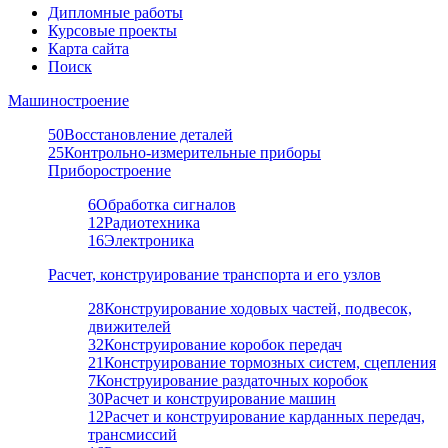
Дипломные работы
Курсовые проекты
Карта сайта
Поиск
Машиностроение
50
Восстановление деталей
25
Контрольно-измерительные приборы
Приборостроение
6
Обработка сигналов
12
Радиотехника
16
Электроника
Расчет, конструирование транспорта и его узлов
28
Конструирование ходовых частей, подвесок,
движителей
32
Конструирование коробок передач
21
Конструирование тормозных систем, сцепления
7
Конструирование раздаточных коробок
30
Расчет и конструирование машин
12
Расчет и конструирование карданных передач,
трансмиссий