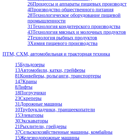
26
Процессы и аппараты пищевых производст
4
Производство общественного питания
28
Технологическое оборудование пищевой
промышленности
31
Технология кондитерского производства
43
Технология мясных и молочных продуктов
2
Технология рыбных продуктов
3
Химия пищевого производства
ПТМ, СХМ, автомобильная и тракторная техника
15
Бульдозеры
13
Автомобили, катки, грейферы
81
Конвейеры, рольганги, транспортеры
147
Краны
8
Лифты
18
Погрузчики
23
Скреперы
31
Дорожные машины
10
Трубоукладчики, траншеекопатели
15
Элеваторы
30
Экскаваторы
21
Рыхлители, грейдеры
37
Сельскохозяйственные машины, комбайны
15
Железнодорожные машины