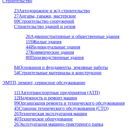
Строительство
23
Автодорожное и ж/д строительство
27
Ангары, гаражи, мастерские
69
Строительство сооружений
Строительство зданий и цехов
26
Административные и общественные здания
119
Жилые здания
44
Индивидуальные здания
27
Коммерческие здания
80
Производственные здания
84
Основания и фундаменты, земляные работы
54
Строительные материалы и конструкции
ЭМТП, ремонт, сервисное обслуживание
111
Автотранспортные предприятия (АТП)
12
Надежность и ремонт машин
99
Организация ремонта и технического обслуживания
45
Станции технического обслуживания (СТО)
26
Техническая эксплуатация машин
40
Техническое оборудование
26
Эксплуатация машино-тракторного парка