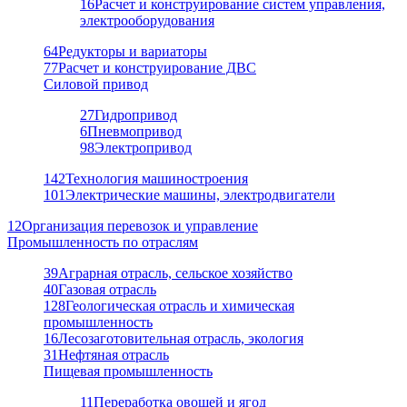
16
Расчет и конструирование систем управления,
электрооборудования
64
Редукторы и вариаторы
77
Расчет и конструирование ДВС
Силовой привод
27
Гидропривод
6
Пневмопривод
98
Электропривод
142
Технология машиностроения
101
Электрические машины, электродвигатели
12
Организация перевозок и управление
Промышленность по отраслям
39
Аграрная отрасль, сельское хозяйство
40
Газовая отрасль
128
Геологическая отрасль и химическая
промышленность
16
Лесозаготовительная отрасль, экология
31
Нефтяная отрасль
Пищевая промышленность
11
Переработка овощей и ягод