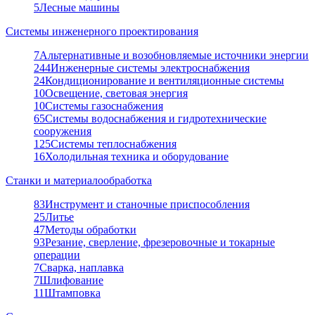
5
Лесные машины
Системы инженерного проектирования
7
Альтернативные и возобновляемые источники энергии
244
Инженерные системы электроснабжения
24
Кондиционирование и вентиляционные системы
10
Освещение, световая энергия
10
Системы газоснабжения
65
Системы водоснабжения и гидротехнические
сооружения
125
Системы теплоснабжения
16
Холодильная техника и оборудование
Станки и материалообработка
83
Инструмент и станочные приспособления
25
Литье
47
Методы обработки
93
Резание, сверление, фрезеровочные и токарные
операции
7
Сварка, наплавка
7
Шлифование
11
Штамповка