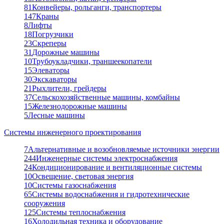
81
Конвейеры, рольганги, транспортеры
147
Краны
8
Лифты
18
Погрузчики
23
Скреперы
31
Дорожные машины
10
Трубоукладчики, траншеекопатели
15
Элеваторы
30
Экскаваторы
21
Рыхлители, грейдеры
37
Сельскохозяйственные машины, комбайны
15
Железнодорожные машины
5
Лесные машины
Системы инженерного проектирования
7
Альтернативные и возобновляемые источники энергии
244
Инженерные системы электроснабжения
24
Кондиционирование и вентиляционные системы
10
Освещение, световая энергия
10
Системы газоснабжения
65
Системы водоснабжения и гидротехнические
сооружения
125
Системы теплоснабжения
16
Холодильная техника и оборудование