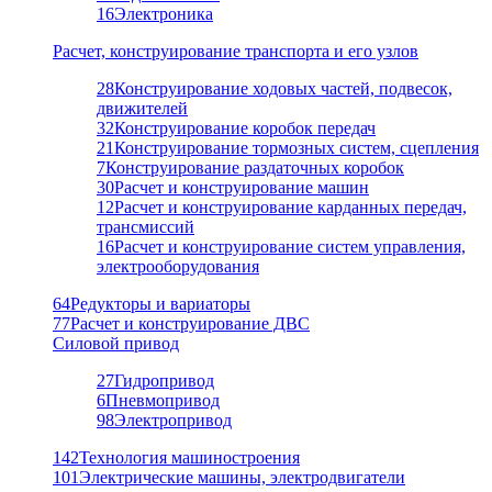
16
Электроника
Расчет, конструирование транспорта и его узлов
28
Конструирование ходовых частей, подвесок,
движителей
32
Конструирование коробок передач
21
Конструирование тормозных систем, сцепления
7
Конструирование раздаточных коробок
30
Расчет и конструирование машин
12
Расчет и конструирование карданных передач,
трансмиссий
16
Расчет и конструирование систем управления,
электрооборудования
64
Редукторы и вариаторы
77
Расчет и конструирование ДВС
Силовой привод
27
Гидропривод
6
Пневмопривод
98
Электропривод
142
Технология машиностроения
101
Электрические машины, электродвигатели