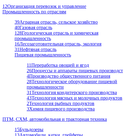
12
Организация перевозок и управление
Промышленность по отраслям
39
Аграрная отрасль, сельское хозяйство
40
Газовая отрасль
128
Геологическая отрасль и химическая
промышленность
16
Лесозаготовительная отрасль, экология
31
Нефтяная отрасль
Пищевая промышленность
11
Переработка овощей и ягод
26
Процессы и аппараты пищевых производст
4
Производство общественного питания
28
Технологическое оборудование пищевой
промышленности
31
Технология кондитерского производства
43
Технология мясных и молочных продуктов
2
Технология рыбных продуктов
3
Химия пищевого производства
ПТМ, СХМ, автомобильная и тракторная техника
15
Бульдозеры
13
Автомобили, катки, грейферы