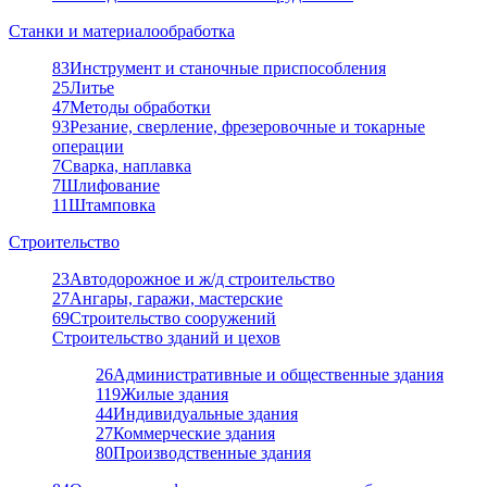
Станки и материалообработка
83
Инструмент и станочные приспособления
25
Литье
47
Методы обработки
93
Резание, сверление, фрезеровочные и токарные
операции
7
Сварка, наплавка
7
Шлифование
11
Штамповка
Строительство
23
Автодорожное и ж/д строительство
27
Ангары, гаражи, мастерские
69
Строительство сооружений
Строительство зданий и цехов
26
Административные и общественные здания
119
Жилые здания
44
Индивидуальные здания
27
Коммерческие здания
80
Производственные здания