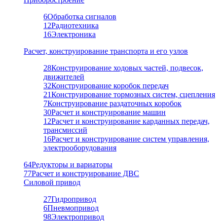
6
Обработка сигналов
12
Радиотехника
16
Электроника
Расчет, конструирование транспорта и его узлов
28
Конструирование ходовых частей, подвесок,
движителей
32
Конструирование коробок передач
21
Конструирование тормозных систем, сцепления
7
Конструирование раздаточных коробок
30
Расчет и конструирование машин
12
Расчет и конструирование карданных передач,
трансмиссий
16
Расчет и конструирование систем управления,
электрооборудования
64
Редукторы и вариаторы
77
Расчет и конструирование ДВС
Силовой привод
27
Гидропривод
6
Пневмопривод
98
Электропривод