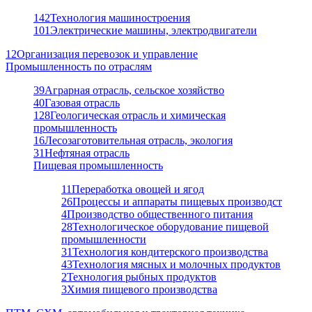
142
Технология машиностроения
101
Электрические машины, электродвигатели
12
Организация перевозок и управление
Промышленность по отраслям
39
Аграрная отрасль, сельское хозяйство
40
Газовая отрасль
128
Геологическая отрасль и химическая
промышленность
16
Лесозаготовительная отрасль, экология
31
Нефтяная отрасль
Пищевая промышленность
11
Переработка овощей и ягод
26
Процессы и аппараты пищевых производст
4
Производство общественного питания
28
Технологическое оборудование пищевой
промышленности
31
Технология кондитерского производства
43
Технология мясных и молочных продуктов
2
Технология рыбных продуктов
3
Химия пищевого производства