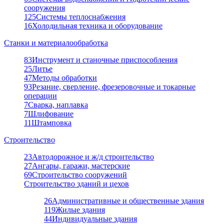
сооружения
125
Системы теплоснабжения
16
Холодильная техника и оборудование
Станки и материалообработка
83
Инструмент и станочные приспособления
25
Литье
47
Методы обработки
93
Резание, сверление, фрезеровочные и токарные
операции
7
Сварка, наплавка
7
Шлифование
11
Штамповка
Строительство
23
Автодорожное и ж/д строительство
27
Ангары, гаражи, мастерские
69
Строительство сооружений
Строительство зданий и цехов
26
Административные и общественные здания
119
Жилые здания
44
Индивидуальные здания