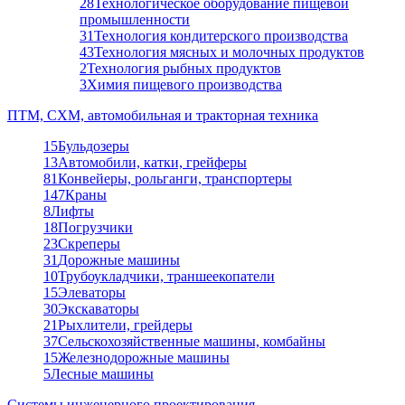
28
Технологическое оборудование пищевой
промышленности
31
Технология кондитерского производства
43
Технология мясных и молочных продуктов
2
Технология рыбных продуктов
3
Химия пищевого производства
ПТМ, СХМ, автомобильная и тракторная техника
15
Бульдозеры
13
Автомобили, катки, грейферы
81
Конвейеры, рольганги, транспортеры
147
Краны
8
Лифты
18
Погрузчики
23
Скреперы
31
Дорожные машины
10
Трубоукладчики, траншеекопатели
15
Элеваторы
30
Экскаваторы
21
Рыхлители, грейдеры
37
Сельскохозяйственные машины, комбайны
15
Железнодорожные машины
5
Лесные машины
Системы инженерного проектирования