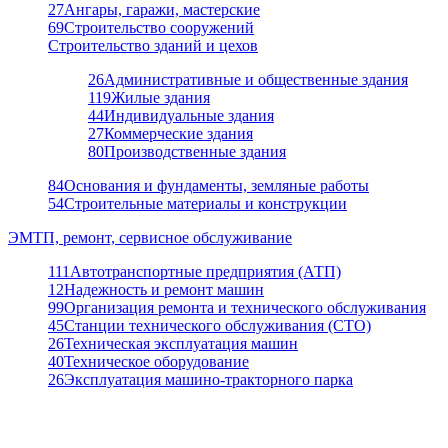
27
Ангары, гаражи, мастерские
69
Строительство сооружений
Строительство зданий и цехов
26
Административные и общественные здания
119
Жилые здания
44
Индивидуальные здания
27
Коммерческие здания
80
Производственные здания
84
Основания и фундаменты, земляные работы
54
Строительные материалы и конструкции
ЭМТП, ремонт, сервисное обслуживание
111
Автотранспортные предприятия (АТП)
12
Надежность и ремонт машин
99
Организация ремонта и технического обслуживания
45
Станции технического обслуживания (СТО)
26
Техническая эксплуатация машин
40
Техническое оборудование
26
Эксплуатация машино-тракторного парка