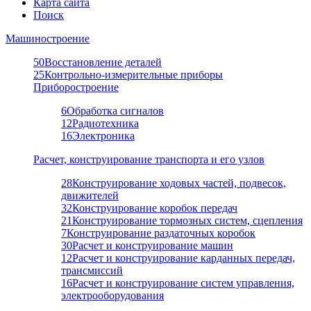
Карта сайта
Поиск
Машиностроение
50
Восстановление деталей
25
Контрольно-измерительные приборы
Приборостроение
6
Обработка сигналов
12
Радиотехника
16
Электроника
Расчет, конструирование транспорта и его узлов
28
Конструирование ходовых частей, подвесок,
движителей
32
Конструирование коробок передач
21
Конструирование тормозных систем, сцепления
7
Конструирование раздаточных коробок
30
Расчет и конструирование машин
12
Расчет и конструирование карданных передач,
трансмиссий
16
Расчет и конструирование систем управления,
электрооборудования