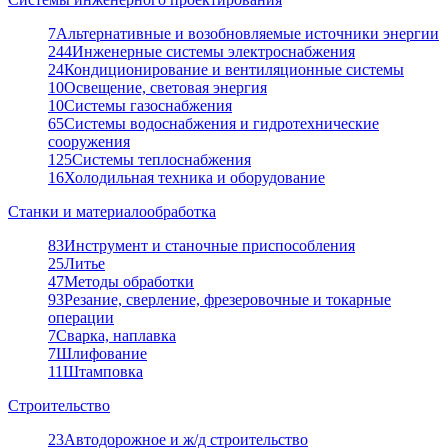
7
Альтернативные и возобновляемые источники энергии
244
Инженерные системы электроснабжения
24
Кондиционирование и вентиляционные системы
10
Освещение, световая энергия
10
Системы газоснабжения
65
Системы водоснабжения и гидротехнические
сооружения
125
Системы теплоснабжения
16
Холодильная техника и оборудование
Станки и материалообработка
83
Инструмент и станочные приспособления
25
Литье
47
Методы обработки
93
Резание, сверление, фрезеровочные и токарные
операции
7
Сварка, наплавка
7
Шлифование
11
Штамповка
Строительство
23
Автодорожное и ж/д строительство