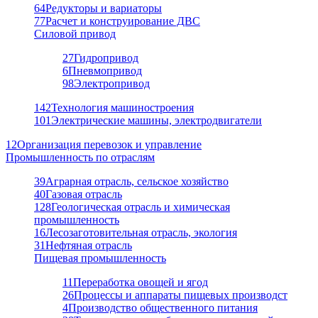
64
Редукторы и вариаторы
77
Расчет и конструирование ДВС
Силовой привод
27
Гидропривод
6
Пневмопривод
98
Электропривод
142
Технология машиностроения
101
Электрические машины, электродвигатели
12
Организация перевозок и управление
Промышленность по отраслям
39
Аграрная отрасль, сельское хозяйство
40
Газовая отрасль
128
Геологическая отрасль и химическая
промышленность
16
Лесозаготовительная отрасль, экология
31
Нефтяная отрасль
Пищевая промышленность
11
Переработка овощей и ягод
26
Процессы и аппараты пищевых производст
4
Производство общественного питания