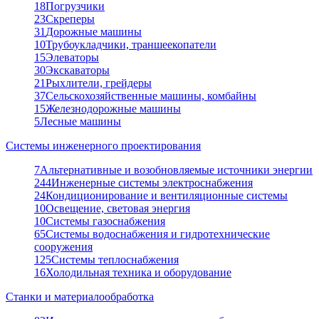
18
Погрузчики
23
Скреперы
31
Дорожные машины
10
Трубоукладчики, траншеекопатели
15
Элеваторы
30
Экскаваторы
21
Рыхлители, грейдеры
37
Сельскохозяйственные машины, комбайны
15
Железнодорожные машины
5
Лесные машины
Системы инженерного проектирования
7
Альтернативные и возобновляемые источники энергии
244
Инженерные системы электроснабжения
24
Кондиционирование и вентиляционные системы
10
Освещение, световая энергия
10
Системы газоснабжения
65
Системы водоснабжения и гидротехнические
сооружения
125
Системы теплоснабжения
16
Холодильная техника и оборудование
Станки и материалообработка