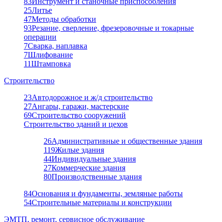
83
Инструмент и станочные приспособления
25
Литье
47
Методы обработки
93
Резание, сверление, фрезеровочные и токарные
операции
7
Сварка, наплавка
7
Шлифование
11
Штамповка
Строительство
23
Автодорожное и ж/д строительство
27
Ангары, гаражи, мастерские
69
Строительство сооружений
Строительство зданий и цехов
26
Административные и общественные здания
119
Жилые здания
44
Индивидуальные здания
27
Коммерческие здания
80
Производственные здания
84
Основания и фундаменты, земляные работы
54
Строительные материалы и конструкции
ЭМТП, ремонт, сервисное обслуживание