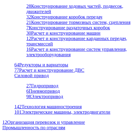
28
Конструирование ходовых частей, подвесок,
движителей
32
Конструирование коробок передач
21
Конструирование тормозных систем, сцепления
7
Конструирование раздаточных коробок
30
Расчет и конструирование машин
12
Расчет и конструирование карданных передач,
трансмиссий
16
Расчет и конструирование систем управления,
электрооборудования
64
Редукторы и вариаторы
77
Расчет и конструирование ДВС
Силовой привод
27
Гидропривод
6
Пневмопривод
98
Электропривод
142
Технология машиностроения
101
Электрические машины, электродвигатели
12
Организация перевозок и управление
Промышленность по отраслям