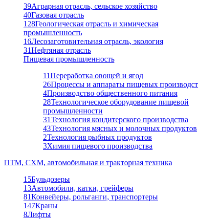
39
Аграрная отрасль, сельское хозяйство
40
Газовая отрасль
128
Геологическая отрасль и химическая
промышленность
16
Лесозаготовительная отрасль, экология
31
Нефтяная отрасль
Пищевая промышленность
11
Переработка овощей и ягод
26
Процессы и аппараты пищевых производст
4
Производство общественного питания
28
Технологическое оборудование пищевой
промышленности
31
Технология кондитерского производства
43
Технология мясных и молочных продуктов
2
Технология рыбных продуктов
3
Химия пищевого производства
ПТМ, СХМ, автомобильная и тракторная техника
15
Бульдозеры
13
Автомобили, катки, грейферы
81
Конвейеры, рольганги, транспортеры
147
Краны
8
Лифты