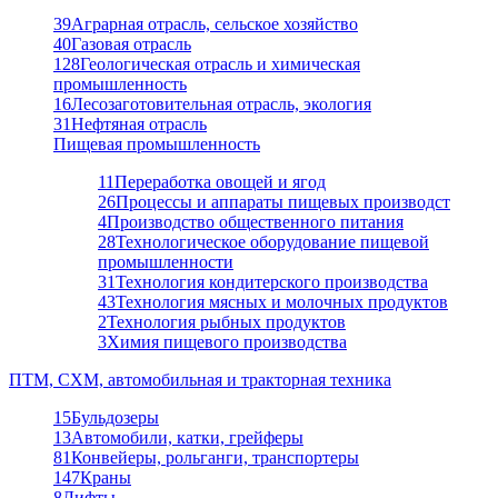
39
Аграрная отрасль, сельское хозяйство
40
Газовая отрасль
128
Геологическая отрасль и химическая
промышленность
16
Лесозаготовительная отрасль, экология
31
Нефтяная отрасль
Пищевая промышленность
11
Переработка овощей и ягод
26
Процессы и аппараты пищевых производст
4
Производство общественного питания
28
Технологическое оборудование пищевой
промышленности
31
Технология кондитерского производства
43
Технология мясных и молочных продуктов
2
Технология рыбных продуктов
3
Химия пищевого производства
ПТМ, СХМ, автомобильная и тракторная техника
15
Бульдозеры
13
Автомобили, катки, грейферы
81
Конвейеры, рольганги, транспортеры
147
Краны
8
Лифты