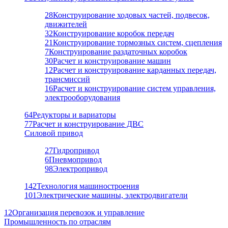
28
Конструирование ходовых частей, подвесок,
движителей
32
Конструирование коробок передач
21
Конструирование тормозных систем, сцепления
7
Конструирование раздаточных коробок
30
Расчет и конструирование машин
12
Расчет и конструирование карданных передач,
трансмиссий
16
Расчет и конструирование систем управления,
электрооборудования
64
Редукторы и вариаторы
77
Расчет и конструирование ДВС
Силовой привод
27
Гидропривод
6
Пневмопривод
98
Электропривод
142
Технология машиностроения
101
Электрические машины, электродвигатели
12
Организация перевозок и управление
Промышленность по отраслям