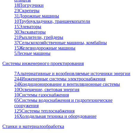
18
Погрузчики
23
Скреперы
31
Дорожные машины
10
Трубоукладчики, траншеекопатели
15
Элеваторы
30
Экскаваторы
21
Рыхлители, грейдеры
37
Сельскохозяйственные машины, комбайны
15
Железнодорожные машины
5
Лесные машины
Системы инженерного проектирования
7
Альтернативные и возобновляемые источники энергии
244
Инженерные системы электроснабжения
24
Кондиционирование и вентиляционные системы
10
Освещение, световая энергия
10
Системы газоснабжения
65
Системы водоснабжения и гидротехнические
сооружения
125
Системы теплоснабжения
16
Холодильная техника и оборудование
Станки и материалообработка