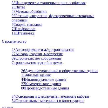
83
Инструмент и станочные приспособления
25
Литье
47
Методы обработки
93
Резание, сверление, фрезеровочные и токарные
операции
7
Сварка, наплавка
7
Шлифование
11
Штамповка
Строительство
23
Автодорожное и ж/д строительство
27
Ангары, гаражи, мастерские
69
Строительство сооружений
Строительство зданий и цехов
26
Административные и общественные здания
119
Жилые здания
44
Индивидуальные здания
27
Коммерческие здания
80
Производственные здания
84
Основания и фундаменты, земляные работы
54
Строительные материалы и конструкции