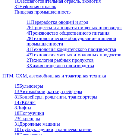
16
Лесозаготовительная отрасль, экология
31
Нефтяная отрасль
Пищевая промышленность
11
Переработка овощей и ягод
26
Процессы и аппараты пищевых производст
4
Производство общественного питания
28
Технологическое оборудование пищевой
промышленности
31
Технология кондитерского производства
43
Технология мясных и молочных продуктов
2
Технология рыбных продуктов
3
Химия пищевого производства
ПТМ, СХМ, автомобильная и тракторная техника
15
Бульдозеры
13
Автомобили, катки, грейферы
81
Конвейеры, рольганги, транспортеры
147
Краны
8
Лифты
18
Погрузчики
23
Скреперы
31
Дорожные машины
10
Трубоукладчики, траншеекопатели
15
Элеваторы