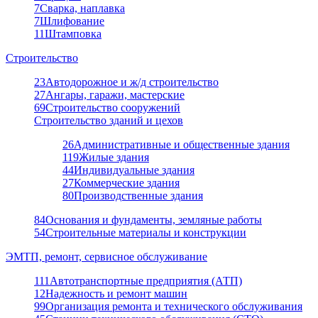
7
Сварка, наплавка
7
Шлифование
11
Штамповка
Строительство
23
Автодорожное и ж/д строительство
27
Ангары, гаражи, мастерские
69
Строительство сооружений
Строительство зданий и цехов
26
Административные и общественные здания
119
Жилые здания
44
Индивидуальные здания
27
Коммерческие здания
80
Производственные здания
84
Основания и фундаменты, земляные работы
54
Строительные материалы и конструкции
ЭМТП, ремонт, сервисное обслуживание
111
Автотранспортные предприятия (АТП)
12
Надежность и ремонт машин
99
Организация ремонта и технического обслуживания