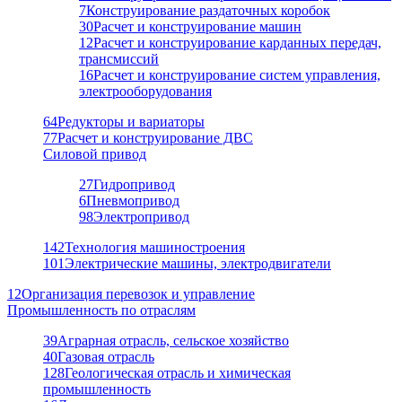
7
Конструирование раздаточных коробок
30
Расчет и конструирование машин
12
Расчет и конструирование карданных передач,
трансмиссий
16
Расчет и конструирование систем управления,
электрооборудования
64
Редукторы и вариаторы
77
Расчет и конструирование ДВС
Силовой привод
27
Гидропривод
6
Пневмопривод
98
Электропривод
142
Технология машиностроения
101
Электрические машины, электродвигатели
12
Организация перевозок и управление
Промышленность по отраслям
39
Аграрная отрасль, сельское хозяйство
40
Газовая отрасль
128
Геологическая отрасль и химическая
промышленность