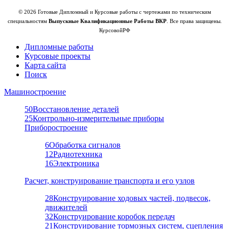
© 2026 Готовые Дипломный и Курсовые работы с чертежами по техническим
специальностям
Выпускные Квалификационные Работы ВКР
. Все права защищены.
КурсовойРФ
Дипломные работы
Курсовые проекты
Карта сайта
Поиск
Машиностроение
50
Восстановление деталей
25
Контрольно-измерительные приборы
Приборостроение
6
Обработка сигналов
12
Радиотехника
16
Электроника
Расчет, конструирование транспорта и его узлов
28
Конструирование ходовых частей, подвесок,
движителей
32
Конструирование коробок передач
21
Конструирование тормозных систем, сцепления