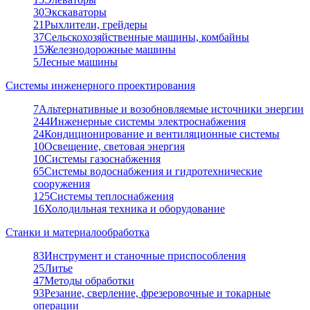
30
Экскаваторы
21
Рыхлители, грейдеры
37
Сельскохозяйственные машины, комбайны
15
Железнодорожные машины
5
Лесные машины
Системы инженерного проектирования
7
Альтернативные и возобновляемые источники энергии
244
Инженерные системы электроснабжения
24
Кондиционирование и вентиляционные системы
10
Освещение, световая энергия
10
Системы газоснабжения
65
Системы водоснабжения и гидротехнические
сооружения
125
Системы теплоснабжения
16
Холодильная техника и оборудование
Станки и материалообработка
83
Инструмент и станочные приспособления
25
Литье
47
Методы обработки
93
Резание, сверление, фрезеровочные и токарные
операции