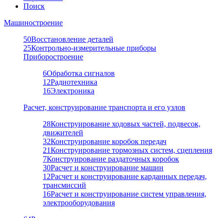
Поиск
Машиностроение
50
Восстановление деталей
25
Контрольно-измерительные приборы
Приборостроение
6
Обработка сигналов
12
Радиотехника
16
Электроника
Расчет, конструирование транспорта и его узлов
28
Конструирование ходовых частей, подвесок,
движителей
32
Конструирование коробок передач
21
Конструирование тормозных систем, сцепления
7
Конструирование раздаточных коробок
30
Расчет и конструирование машин
12
Расчет и конструирование карданных передач,
трансмиссий
16
Расчет и конструирование систем управления,
электрооборудования