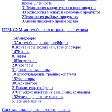
промышленности
31
Технология кондитерского производства
43
Технология мясных и молочных продуктов
2
Технология рыбных продуктов
3
Химия пищевого производства
ПТМ, СХМ, автомобильная и тракторная техника
15
Бульдозеры
13
Автомобили, катки, грейферы
81
Конвейеры, рольганги, транспортеры
147
Краны
8
Лифты
18
Погрузчики
23
Скреперы
31
Дорожные машины
10
Трубоукладчики, траншеекопатели
15
Элеваторы
30
Экскаваторы
21
Рыхлители, грейдеры
37
Сельскохозяйственные машины, комбайны
15
Железнодорожные машины
5
Лесные машины
Системы инженерного проектирования