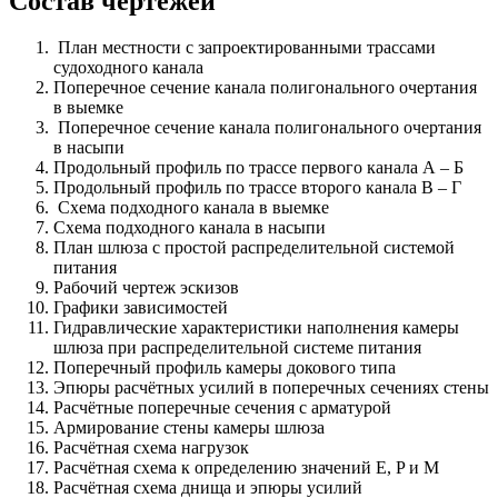
Состав чертежей
План местности с запроектированными трассами
судоходного канала
Поперечное сечение канала полигонального очертания
в выемке
Поперечное сечение канала полигонального очертания
в насыпи
Продольный профиль по трассе первого канала А ‒ Б
Продольный профиль по трассе второго канала В ‒ Г
Схема подходного канала в выемке
Схема подходного канала в насыпи
План шлюза с простой распределительной системой
питания
Рабочий чертеж эскизов
Графики зависимостей
Гидравлические характеристики наполнения камеры
шлюза при распределительной системе питания
Поперечный профиль камеры докового типа
Эпюры расчётных усилий в поперечных сечениях стены
Расчётные поперечные сечения с арматурой
Армирование стены камеры шлюза
Расчётная схема нагрузок
Расчётная схема к определению значений E, P и M
Расчётная схема днища и эпюры усилий