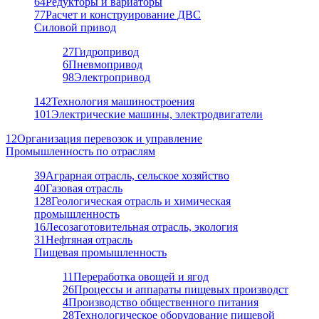
64
Редукторы и вариаторы
77
Расчет и конструирование ДВС
Силовой привод
27
Гидропривод
6
Пневмопривод
98
Электропривод
142
Технология машиностроения
101
Электрические машины, электродвигатели
12
Организация перевозок и управление
Промышленность по отраслям
39
Аграрная отрасль, сельское хозяйство
40
Газовая отрасль
128
Геологическая отрасль и химическая
промышленность
16
Лесозаготовительная отрасль, экология
31
Нефтяная отрасль
Пищевая промышленность
11
Переработка овощей и ягод
26
Процессы и аппараты пищевых производст
4
Производство общественного питания
28
Технологическое оборудование пищевой