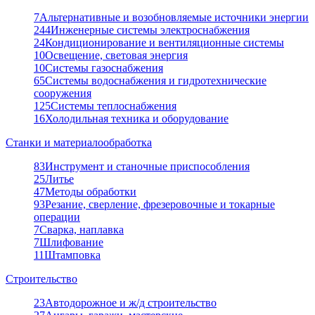
7
Альтернативные и возобновляемые источники энергии
244
Инженерные системы электроснабжения
24
Кондиционирование и вентиляционные системы
10
Освещение, световая энергия
10
Системы газоснабжения
65
Системы водоснабжения и гидротехнические
сооружения
125
Системы теплоснабжения
16
Холодильная техника и оборудование
Станки и материалообработка
83
Инструмент и станочные приспособления
25
Литье
47
Методы обработки
93
Резание, сверление, фрезеровочные и токарные
операции
7
Сварка, наплавка
7
Шлифование
11
Штамповка
Строительство
23
Автодорожное и ж/д строительство