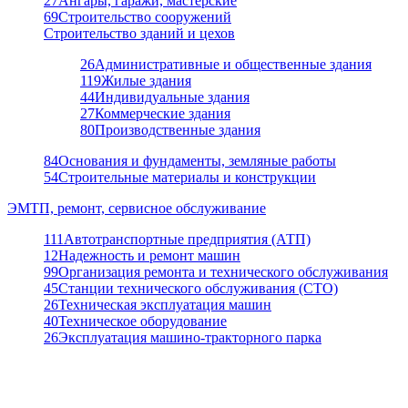
27
Ангары, гаражи, мастерские
69
Строительство сооружений
Строительство зданий и цехов
26
Административные и общественные здания
119
Жилые здания
44
Индивидуальные здания
27
Коммерческие здания
80
Производственные здания
84
Основания и фундаменты, земляные работы
54
Строительные материалы и конструкции
ЭМТП, ремонт, сервисное обслуживание
111
Автотранспортные предприятия (АТП)
12
Надежность и ремонт машин
99
Организация ремонта и технического обслуживания
45
Станции технического обслуживания (СТО)
26
Техническая эксплуатация машин
40
Техническое оборудование
26
Эксплуатация машино-тракторного парка