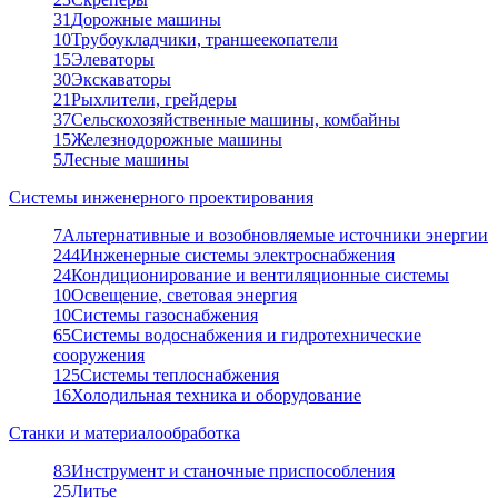
31
Дорожные машины
10
Трубоукладчики, траншеекопатели
15
Элеваторы
30
Экскаваторы
21
Рыхлители, грейдеры
37
Сельскохозяйственные машины, комбайны
15
Железнодорожные машины
5
Лесные машины
Системы инженерного проектирования
7
Альтернативные и возобновляемые источники энергии
244
Инженерные системы электроснабжения
24
Кондиционирование и вентиляционные системы
10
Освещение, световая энергия
10
Системы газоснабжения
65
Системы водоснабжения и гидротехнические
сооружения
125
Системы теплоснабжения
16
Холодильная техника и оборудование
Станки и материалообработка
83
Инструмент и станочные приспособления
25
Литье