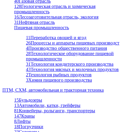
40
Газовая отрасль
128
Геологическая отрасль и химическая
промышленность
16
Лесозаготовительная отрасль, экология
31
Нефтяная отрасль
Пищевая промышленность
11
Переработка овощей и ягод
26
Процессы и аппараты пищевых производст
4
Производство общественного питания
28
Технологическое оборудование пищевой
промышленности
31
Технология кондитерского производства
43
Технология мясных и молочных продуктов
2
Технология рыбных продуктов
3
Химия пищевого производства
ПТМ, СХМ, автомобильная и тракторная техника
15
Бульдозеры
13
Автомобили, катки, грейферы
81
Конвейеры, рольганги, транспортеры
147
Краны
8
Лифты
18
Погрузчики
23
Скреперы