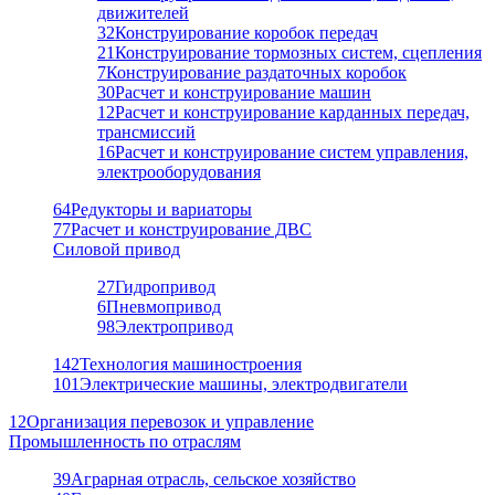
движителей
32
Конструирование коробок передач
21
Конструирование тормозных систем, сцепления
7
Конструирование раздаточных коробок
30
Расчет и конструирование машин
12
Расчет и конструирование карданных передач,
трансмиссий
16
Расчет и конструирование систем управления,
электрооборудования
64
Редукторы и вариаторы
77
Расчет и конструирование ДВС
Силовой привод
27
Гидропривод
6
Пневмопривод
98
Электропривод
142
Технология машиностроения
101
Электрические машины, электродвигатели
12
Организация перевозок и управление
Промышленность по отраслям
39
Аграрная отрасль, сельское хозяйство