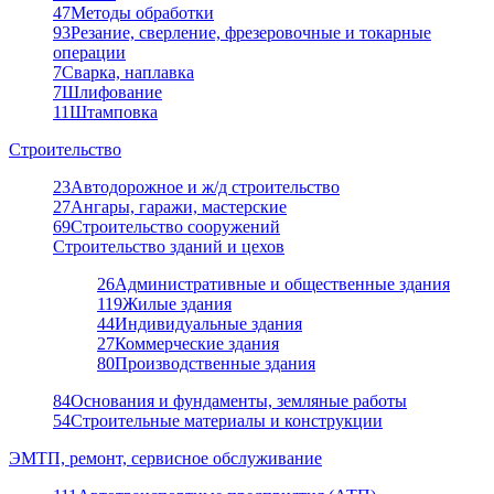
47
Методы обработки
93
Резание, сверление, фрезеровочные и токарные
операции
7
Сварка, наплавка
7
Шлифование
11
Штамповка
Строительство
23
Автодорожное и ж/д строительство
27
Ангары, гаражи, мастерские
69
Строительство сооружений
Строительство зданий и цехов
26
Административные и общественные здания
119
Жилые здания
44
Индивидуальные здания
27
Коммерческие здания
80
Производственные здания
84
Основания и фундаменты, земляные работы
54
Строительные материалы и конструкции
ЭМТП, ремонт, сервисное обслуживание