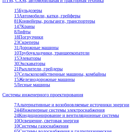
ПТМ, СХМ, автомобильная и тракторная техника
15
Бульдозеры
13
Автомобили, катки, грейферы
81
Конвейеры, рольганги, транспортеры
147
Краны
8
Лифты
18
Погрузчики
23
Скреперы
31
Дорожные машины
10
Трубоукладчики, траншеекопатели
15
Элеваторы
30
Экскаваторы
21
Рыхлители, грейдеры
37
Сельскохозяйственные машины, комбайны
15
Железнодорожные машины
5
Лесные машины
Системы инженерного проектирования
7
Альтернативные и возобновляемые источники энергии
244
Инженерные системы электроснабжения
24
Кондиционирование и вентиляционные системы
10
Освещение, световая энергия
10
Системы газоснабжения
65
Системы водоснабжения и гидротехнические