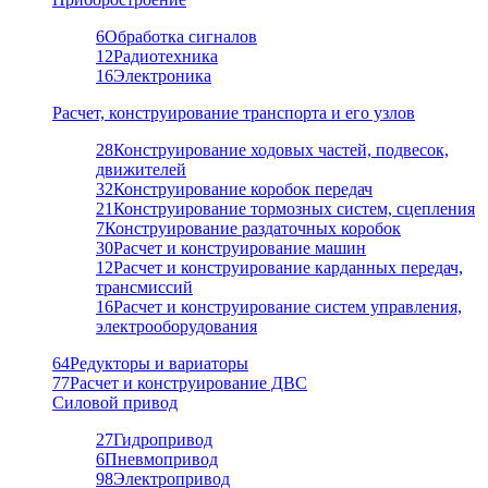
6
Обработка сигналов
12
Радиотехника
16
Электроника
Расчет, конструирование транспорта и его узлов
28
Конструирование ходовых частей, подвесок,
движителей
32
Конструирование коробок передач
21
Конструирование тормозных систем, сцепления
7
Конструирование раздаточных коробок
30
Расчет и конструирование машин
12
Расчет и конструирование карданных передач,
трансмиссий
16
Расчет и конструирование систем управления,
электрооборудования
64
Редукторы и вариаторы
77
Расчет и конструирование ДВС
Силовой привод
27
Гидропривод
6
Пневмопривод
98
Электропривод