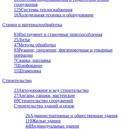
сооружения
125
Системы теплоснабжения
16
Холодильная техника и оборудование
Станки и материалообработка
83
Инструмент и станочные приспособления
25
Литье
47
Методы обработки
93
Резание, сверление, фрезеровочные и токарные
операции
7
Сварка, наплавка
7
Шлифование
11
Штамповка
Строительство
23
Автодорожное и ж/д строительство
27
Ангары, гаражи, мастерские
69
Строительство сооружений
Строительство зданий и цехов
26
Административные и общественные здания
119
Жилые здания
44
Индивидуальные здания