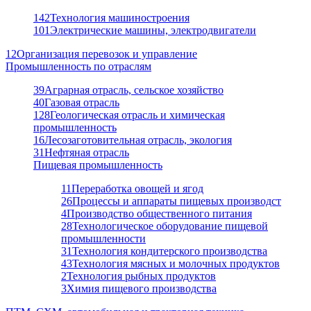
142
Технология машиностроения
101
Электрические машины, электродвигатели
12
Организация перевозок и управление
Промышленность по отраслям
39
Аграрная отрасль, сельское хозяйство
40
Газовая отрасль
128
Геологическая отрасль и химическая
промышленность
16
Лесозаготовительная отрасль, экология
31
Нефтяная отрасль
Пищевая промышленность
11
Переработка овощей и ягод
26
Процессы и аппараты пищевых производст
4
Производство общественного питания
28
Технологическое оборудование пищевой
промышленности
31
Технология кондитерского производства
43
Технология мясных и молочных продуктов
2
Технология рыбных продуктов
3
Химия пищевого производства